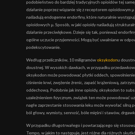
podobieństwo do bardziej tradycyjnych opioidów tej samej k
działanie poprzez wiązanie się z receptorem opioidowym μ i
naśladują endogenne endorfiny, które naturalnie występuj
opioidowych μ. Sposób, w jaki opioidy naśladują struktural
działanie przeciwlękowe. Dzieje się tak, ponieważ endorfi
ogólne uczucie przyjemności. Mogą być uwalniane w odpowi
podekscytowanie.
Według przeliczników, 10 miligramów
oksykodon
u doustn
doustnej. W wysokich dawkach, w przypadku przedawkowani
oksykodon może powodować płytki oddech, spowolnienie ak
ciśnienie krwi, zwężenie źrenic, zapaść krążeniową, zatrz
oddechową. Podobnie jak inne opioidy, oksykodon to subs
uzależnieniem fizycznym, zwiążek ten może powodować uza
nagłe zaprzestanie stosowania leku może wywołać silną po
ból głowy, wymioty, senność, bóle mięśni i stawów, drgawk
W przypadku długotrwałego i powtarzającego się stosowani
Tempo, w jakim to następuje, jest różne dla różnych skutkó