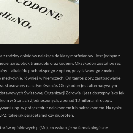
z rodziny opioidów należąca do klasy morfinianów. Jest jednym z
cie, zaraz obok tramadolu oraz kodeiny. Oksykodon został po raz
iny – alkaloidu pochodzącego z opium, pozyskiwanego z maku
 w medycynie, również w Niemczech. Od tamtej pory, zastosowanie
est stosowany na całym świecie. Oksykodon jest alternatywnym
stawowych Światowej Organizacji Zdrowia, i jest dostępny jako lek
lekiem w Stanach Zjednoczonych, z ponad 13 milionami recept.
waniu, np. w połączeniu z naloksonem lub naltreksonem. Na rynku
PZ, takie jak paracetamol czy ibuprofen.
orów opioidowych μ (Mu), co wskazuje na farmakologiczne