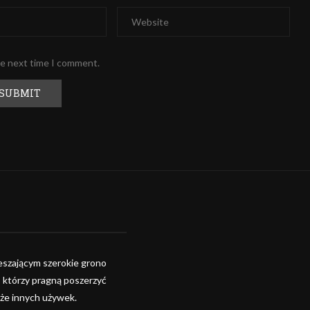
he next time I comment.
szającym szerokie grono
, którzy pragną poszerzyć
kże innych używek.