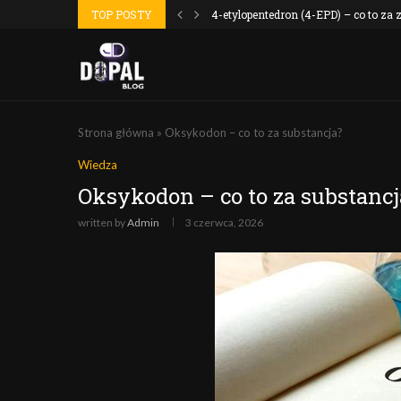
 wyszło jak...
TOP POSTY
4-etylopentedron (4-EPD) – co to za
Strona główna
»
Oksykodon – co to za substancja?
Wiedza
Oksykodon – co to za substancj
written by
Admin
3 czerwca, 2026