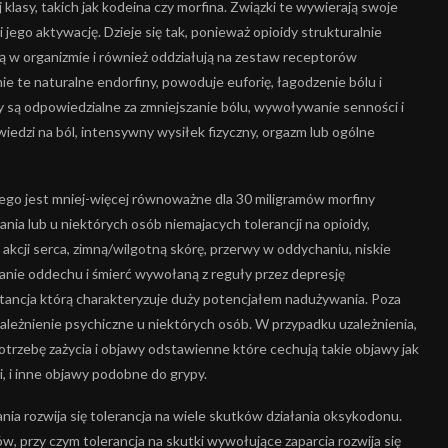
lasy, takich jak kodeina czy morfina. Związki te wywierają swoje
 jego aktywację. Dzieje się tak, ponieważ opioidy strukturalnie
ą w organizmie i również oddziałują na zestaw receptorów
nie te naturalne endorfiny, powoduje euforię, łagodzenie bólu i
ny są odpowiedzialne za zmniejszanie bólu, wywoływanie senności i
edzi na ból, intensywny wysiłek fizyczny, orgazm lub ogólne
ego jest mniej-więcej równoważne dla 30 miligramów morfiny
a lub u niektórych osób niemajacych tolerancji na opioidy,
cji serca, zimną/wilgotną skórę, przerwy w oddychaniu, niskie
ymanie oddechu i śmierć wywołaną z reguły przez depresję
tancja którą charakteryzuje duży potencjałem nadużywania. Poza
leżnienie psychiczne u niektórych osób. W przypadku uzależnienia,
trzebę zażycia i objawy odstawienne które cechują takie objawy jak
i, i inne objawy podobne do grypy.
a rozwija się tolerancja na wiele skutków działania oksykodonu.
w, przy czym tolerancja na skutki wywołujące zaparcia rozwija się