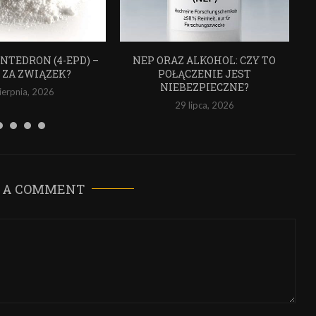
NTEDRON (4-EPD) –
NEP ORAZ ALKOHOL: CZY TO
O ZA ZWIĄZEK?
POŁĄCZENIE JEST
NIEBEZPIECZNE?
sierpnia, 2026
29 lipca, 2026
 A COMMENT