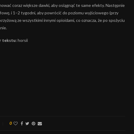
mować coraz większe dawki, aby osiągnąć te same efekty. Następnie
połowę, i 1–2 tygodni, aby powrócić do poziomu wyjściowego (przy
krzyżową ze wszystkimi innymi opioidami, co oznacza, że po spożyciu
nie.
 tekstu:
horsii
0