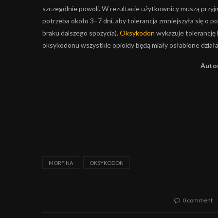
szczególnie powoli. W rezultacie użytkownicy muszą przyj
potrzeba około 3–7 dni, aby tolerancja zmniejszyła się o 
braku dalszego spożycia).
Oksykodon
wykazuje tolerancję 
oksykodonu wszystkie opioidy będą miały osłabione działa
Autor
MORFINA
OKSYKODON
0 comment