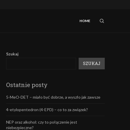
iebezpieczne?
Mefedron – efekty oraz skutki uboczne.
HOME
Szukaj
SZUKAJ
Ostatnie posty
5-MeO-DET – miało być dobrze, a wyszło jak zawsze
4-etylopentedron (4-EPD) – co to za związek?
NEP oraz alkohol: czy to połączenie jest
niebezpieczne?