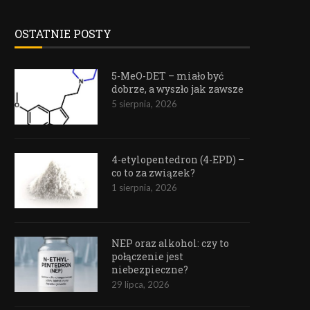
OSTATNIE POSTY
5-MeO-DET – miało być
dobrze, a wyszło jak zawsze
5 sierpnia, 2026
4-etylopentedron (4-EPD) –
co to za związek?
1 sierpnia, 2026
NEP oraz alkohol: czy to
połączenie jest
niebezpieczne?
29 lipca, 2026