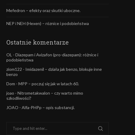
Mefedron – efekty oraz skutki uboczne.
NEP i NEH (Hexen) – róznice i podobieństwa
Ostatnie komentarze
OL
-
Diazepam i Avizafon (pro-diazepam): różnice i
podobieństwa
ziom122
-
Imidazenil – działa jak benzo, blokuje inne
benzo
Dom
-
MPP – poczuj się jak w latach 60.
joao
-
Nitrometakwalon – czy warto mimo
szkodliwości?
JOAO
-
Alfa-PHPp – opis substancji.