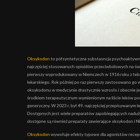
Oksykodon
to półsyntetyczna substasncja psychoaktywna 
najczęściej stosowanych opioidów przeciwbólowych na świe
pierwszy wyprodukowany w Niemczech w 1916 roku z teba
lekarskiego. Rok później po raz pierwszy zastosowano go
oksykodonu w medycynie drastycznie wzrosło i obecnie j
środkiem terapeutycznym wymienionym na liście leków pod
generyczny. W 2023 r. był 49. najczęściej przepisywanym 
Dostępnych jest wiele preparatów zapobiegających naduży
dostępne są również preparaty zawierające oksykodon i NL
Oksykodon
wywołuje efekty typowe dla agonistów recept