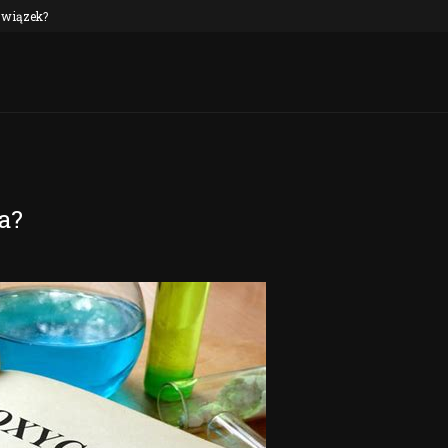
 związek?
NEP oraz alkohol: czy to połączenie jest n
a?