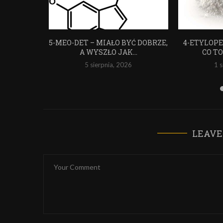
CMC
5-MEO-DET – MIAŁO BYĆ DOBRZE,
4-ETYLOPE
A WYSZŁO JAK...
CO T
5 sierpnia, 2026
1 
LEAVE