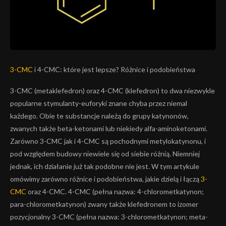
3-CMC
i 4-CMC: które jest lepsze? Różnice i podobieństwa
3-CMC (metaklefedron) oraz 4-CMC (klefedron) to dwa niezwykle
popularne stymulanty-euforyki znane chyba przez niemal
każdego. Obie te substancje należą do grupy katynonów,
zwanych także beta-ketonami lub niekiedy alfa-aminoketonami.
Zarówno 3-CMC jak i 4-CMC są pochodnymi metylokatynonu, i
pod względem budowy niewiele się od siebie różnią. Niemniej
jednak, ich działanie już tak podobne nie jest. W tym artykule
omówimy zarówno różnice i podobieństwa, jakie dzielą i łączą
3-
CMC
oraz 4-CMC. 4-CMC (pełna nazwa: 4-chlorometkatynon;
para-chlorometkatynon) zwany także klefedronem to izomer
pozycjonalny 3-CMC (pełna nazwa: 3-chlorometkatynon; meta-