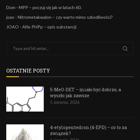
Dom
-
MPP – poczuj się jak w latach 60.
joao
-
Nitrometakwalon – czy warto mimo szkodliwości?
JOAO
-
Alfa-PHPp – opis substancji.
OSTATNIE POSTY
5-MeO-DET – miało być dobrze, a
wyszło jak zawsze
5 sierpnia, 2026
4-etylopentedron (4-EPD) – co to za
związek?