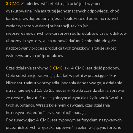
3-CMC
. Z kolei kwestia efektu „strucia” jest wysoce
dyskutowalna i nie ma tutaj jednoznacznych odpowiedzi, choć
bardzo prawdopodobnym jest, iż zależy to od poziomu różnych
zanieczyszczeń w danej substancji, takich jak
nieprzereagowanych prekursorów i półproduktów czy produktów
ubocznych syntezy, za co odpowiadać może niedokładny, źle
nadzorowany proces produkcji tych związków, a także jakość
wykorzystanych półproduktów.
Czas działania zarówno
3-CMC
jak i 4-CMC jest dość podobny.
Obie substancje zaczynają działać w pełni w przeciągu kilku-
kilkunastu minut w przypadku podania donosowego, a działanie
utrzymuje się od 1,5 do 2,5 godziny. Krótki czas działania sprawia,
że częste „dorzutki” nie są niczym obcym dla użytkowników obu
tych substancji. Wraz z kolejnymi dawkami, czas działania i
intensywność euforii czy stymulacji spadają.
Podsumowując: 4-CMC jest typowym euforykiem, nazywanych
przez niektórych wręcz „kanapowym” i rozleniwiającym, i próżno