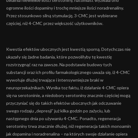
uwalnia niewielkie ilości serotoniny, natomiast wyzwala ono
ogromne ilości dopaminy i trochę mniejsze ilości noradrenaliny.
Przez stosunkowo silną stymulację, 3-CMC jest wybierane
częściej, niż 4-CMC przez większość użytkowników.
Kwestia efektów ubocznych jest kwestią sporną. Dotychczas nie
ukazały się żadne badania, które pozwoliłyby tę kwestię
rozstrzygnąć raz na zawsze. Na podstawie budowy tych
substancji oraz ich profilu farmakologicznego uważa się, iż 4-CMC
wywołuje dłużej trwające i intensywniejsze braki w
neuroprzekaźnikach. Wynika toz faktu, iż działanie 4-CMC opiera
się na serotoninie, a niedobory serotoniny znacznie częściej mogą
przyczyniać się do takich efektów ubocznych jak odczuwanie
swego rodzaju „depresji” już kilka godzin po zażyciu, lub
następnego dnia po używaniu 4-CMC. Ponadto, regeneracja
serotoniny trwa znacznie dłużej, niż regeneracja takich monoamin
jak dopamina i noradrenalina – na których swoje działanie opiera