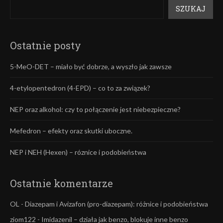
SZUKAJ
Ostatnie posty
5-MeO-DET – miało być dobrze, a wyszło jak zawsze
4-etylopentedron (4-EPD) – co to za związek?
NEP oraz alkohol: czy to połączenie jest niebezpieczne?
Mefedron – efekty oraz skutki uboczne.
NEP i NEH (Hexen) – róznice i podobieństwa
Ostatnie komentarze
OL
-
Diazepam i Avizafon (pro-diazepam): różnice i podobieństwa
ziom122
-
Imidazenil – działa jak benzo, blokuje inne benzo