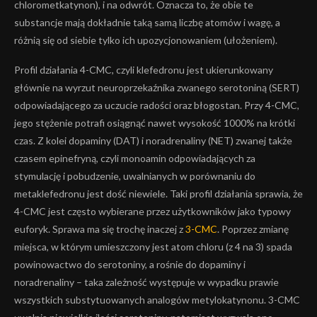
chlorometkatynon), i na odwrót. Oznacza to, że obie te
substancje mają dokładnie taką samą liczbę atomów i wagę, a
różnią się od siebie tylko ich upozycjonowaniem (ułożeniem).
Profil działania 4-CMC, czyli klefedronu jest ukierunkowany
głównie na wyrzut neuroprzekaźnika zwanego serotoniną (SERT)
odpowiadającego za uczucie radości oraz błogostan. Przy 4-CMC,
jego stężenie potrafi osiągnąć nawet wysokość 1000% na krótki
czas. Z kolei dopaminy (DAT) i noradrenaliny (NET) zwanej także
czasem epinefryną, czyli monoamin odpowiadających za
stymulację i pobudzenie, uwalnianych w porównaniu do
metaklefedronu jest dość niewiele. Taki profil działania sprawia, że
4-CMC jest często wybierane przez użytkowników jako typowy
euforyk. Sprawa ma się trochę inaczej z
3-CMC
. Poprzez zmianę
miejsca, w którym umieszczony jest atom chloru (z 4 na 3) spada
powinowactwo do serotoniny, a rośnie do dopaminy i
noradrenaliny – taka zależność występuje w wypadku prawie
wszystkich substytuowanych analogów metylokatynonu. 3-CMC