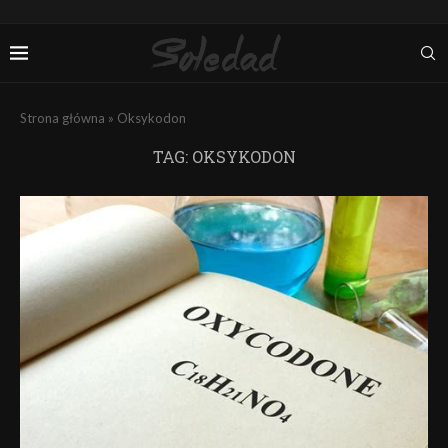
Strona główna
»
Oksykodon
TAG:
OKSYKODON