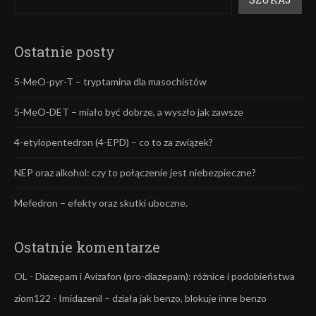
Ostatnie posty
5-MeO-pyr-T – tryptamina dla masochistów
5-MeO-DET – miało być dobrze, a wyszło jak zawsze
4-etylopentedron (4-EPD) – co to za związek?
NEP oraz alkohol: czy to połączenie jest niebezpieczne?
Mefedron – efekty oraz skutki uboczne.
Ostatnie komentarze
OL
-
Diazepam i Avizafon (pro-diazepam): różnice i podobieństwa
ziom122
-
Imidazenil – działa jak benzo, blokuje inne benzo