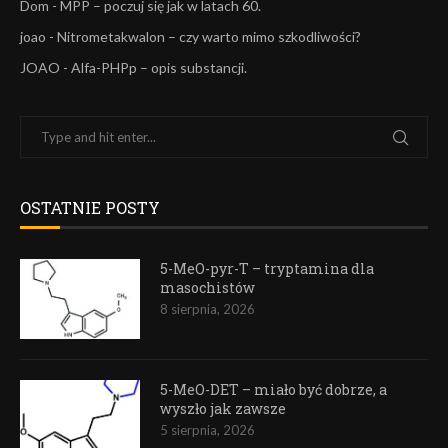
Dom
-
MPP – poczuj się jak w latach 60.
joao
-
Nitrometakwalon – czy warto mimo szkodliwości?
JOAO
-
Alfa-PHPp – opis substancji.
OSTATNIE POSTY
5-MeO-pyr-T – tryptamina dla
masochistów
8 sierpnia, 2026
5-MeO-DET – miało być dobrze, a
wyszło jak zawsze
5 sierpnia, 2026