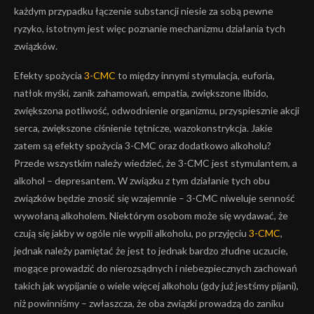
każdym przypadku łączenie substancji niesie za sobą pewne
ryzyko, istotnym jest więc poznanie mechanizmu działania tych
związków.
Efekty spożycia
3-CMC
to między innymi stymulacja, euforia,
natłok myśki, zanik zahamowań, empatia, zwiększone libido,
zwiększona potliwość, odwodnienie organizmu, przyspiesznie akcji
serca, zwiększone ciśnienie tętnicze, wazokonstrykcja. Jakie
zatem są efekty spożycia 3-CMC oraz dodatkowo alkoholu?
Przede wszystkim należy wiedzieć, że 3-CMC jest stymulantem, a
alkohol – depresantem. W związku z tym działanie tych obu
związków będzie znosić się wzajemnie – 3-CMC niweluje senność
wywołaną alkoholem. Niektórym osobom może się wydawać, że
czują się jakby w ogóle nie wypili alkoholu, po przyjęciu
3-CMC
,
jednak należy pamiętać że jest to jednak bardzo złudne uczucie,
mogące prowadzić do nierozsądnych i niebezpiecznych zachowań
takich jak wypijanie o wiele więcej alkoholu (gdy już jestśmy pijani),
niż powinniśmy – zwłaszcza, że oba związki prowadzą do zaniku