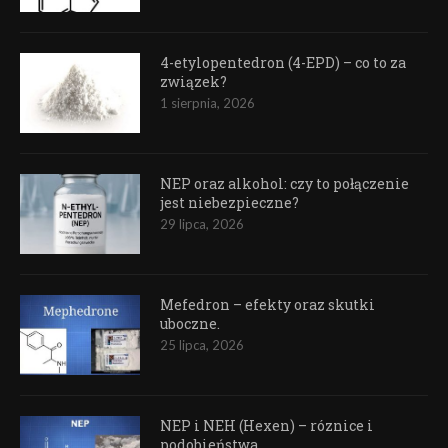
4-etylopentedron (4-EPD) – co to za
związek?
1 sierpnia, 2026
NEP oraz alkohol: czy to połączenie
jest niebezpieczne?
29 lipca, 2026
Mefedron – efekty oraz skutki
uboczne.
25 lipca, 2026
NEP i NEH (Hexen) – róznice i
podobieństwa