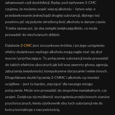
zahamowań czyli dysinhibicji. Będąc pod wpływem 3-CMC
czujemy, że możemy wypić więcej alkoholu – łatwo więc o
przedawkowanie jednej bądź drugiej substancji, dlatego też
powinno pić się jedynie określoną ilość alkoholu w danym czasie.
Trzeba zaznaczyć, że oba związki zwiększają libido, co może
prowadzić do niechcianych zbliżeń.
Działanie
3-CMC
jest stosunkowo krótkie, i po jego ustępieniu
efekty dodatkowo wpitego alkoholu mogą nagle stać się zbyt
mocne i przytłaczające. To połączenie substancji może prowadzić
do takich efektów ubocznych jak ból oraz zawroty głowy, agresja,
zaburzenia świadomości, kompulsywne dorzucanie i wiele innych.
Długofalowe skutki łączenia 3-CMMC i alkoholu są również
uciążliwe – jest to bardzo „męczące” dla naszego mózgu
połączenie. Może ono prowadzić do zespołów maniakalnych, czy
urojeń. Zwiększa się możliwość wystąpienia przejściowych stanów
psychotycznych, kiedy użytkownik obu tych substancji nie do
końca kontaktuje z rzecywistością.