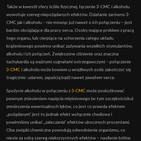
Także w kwestii sfery ściśle fizycznej, łączenie 3-CMC i alkoholu
wywołuje szereg niepożądanych efektów. Działanie zarówno 3-
CMC jak i alkoholu – nie mówiąc już nawet o ich połączeniu – jest
bardzo obciążające dla pracy serca. Osoby mające problem z pracą
tego organu, lub cierpiące na schorzenia całego układu
krążeniowego powinny unikać zażywania wszelkich stymulantów,
alkoholu i ich połączeń. Zwiększone ciśnienie oraz znaczna
tachykardia są ważnymi sygnałami ostrzegawczymi – połączenie
3-CMC
i alkoholu może bowiem u wrażliwych osób zakończyć się
tragicznie: udarem, zapaścią bądź nawet zawałem serca.
Spożycie alkoholu w połączeniu z
3-CMC
może poskutkować
pewnym zniesieniem napięcia mięśniowego (w tym szczękościsku)
zmnieszenia ewentualnych lęków, co jest co prawda efektem
„pożądanym” jest to jednak efekt wyłącznie chwilowy i
powinniśmy unikać „zaleczania” efektów ubocznych procentami.
Oba związki chemiczne powodują odwodnienie organizmu, co
niesie za sobą szereg niekorzystnych efektów – nasilenie bólów