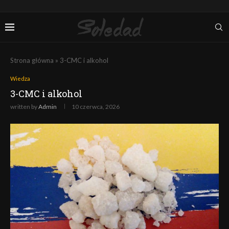
Strona główna
»
3-CMC i alkohol
Wiedza
3-CMC i alkohol
written by
Admin
10 czerwca, 2026