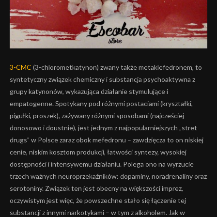
3-CMC
(3-chlorometkatynon) zwany także metaklefedronem, to
syntetyczny związek chemiczny i substancja psychoaktywna z
grupy katynonów, wykazująca działanie stymulujące i
empatogenne. Spotykany pod różnymi postaciami (kryształki,
pigułki, proszek), zażywany różnymi sposobami (najcześciej
donosowo i doustnie), jest jednym z najpopularniejszych „stret
drugs” w Polsce zaraz obok mefedronu – zawdzięcza to on niskiej
cenie, niskim kosztom produkcji, łatwości syntezy, wysokiej
dostępności i intensywemu działaniu. Polega ono na wyrzucie
trzech ważnych neuroprzekaźników: dopaminy, noradrenaliny oraz
serotoniny. Związek ten jest obecny na większości imprez,
oczywistym jest więc, że powszechne stało się łączenie tej
substancji z innymi narkotykami – w tym z alkoholem. Jak w