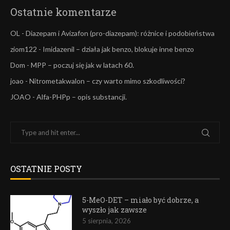
Ostatnie komentarze
OL
-
Diazepam i Avizafon (pro-diazepam): różnice i podobieństwa
ziom122
-
Imidazenil – działa jak benzo, blokuje inne benzo
Dom
-
MPP – poczuj się jak w latach 60.
joao
-
Nitrometakwalon – czy warto mimo szkodliwości?
JOAO
-
Alfa-PHPp – opis substancji.
OSTATNIE POSTY
5-MeO-DET – miało być dobrze, a
wyszło jak zawsze
5 sierpnia, 2026