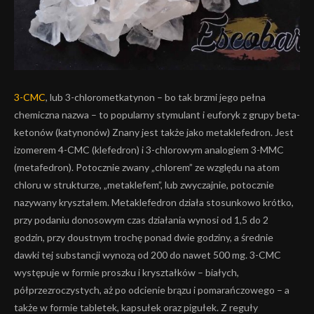
3-CMC
, lub 3-chlorometkatynon – bo tak brzmi jego pełna
chemiczna nazwa – to popularny stymulant i euforyk z grupy beta-
ketonów (katynonów) Znany jest także jako metaklefedron. Jest
izomerem 4-CMC (klefedron) i 3-chlorowym analogiem 3-MMC
(metafedron). Potocznie zwany „chlorem” ze względu na atom
chloru w strukturze, „metaklefem”, lub zwyczajnie, potocznie
nazywany kryształem. Metaklefedron działa stosunkowo krótko,
przy podaniu donosowym czas działania wynosi od 1,5 do 2
godzin, przy doustnym trochę ponad dwie godziny, a średnie
dawki tej substancji wynozą od 200 do nawet 500 mg. 3-CMC
występuje w formie proszku i kryształków – białych,
półprzezroczystych, aż po odcienie brązu i pomarańczowego – a
także w formie tabletek, kapsułek oraz pigułek. Z reguły