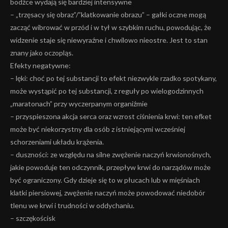
bodźce wydają się bardziej intensywne
– „trzęsacy się obraz”/”klatkowanie obrazu” – gałki oczne mogą
zacząć wibrować w przód i w tył w szybkim ruchu, powodując, że
widzenie staje się niewyraźne i chwilowo nieostre. Jest to stan
znany jako oczopląs.
Efekty negatywne:
– lęki: choć po tej substancji to efekt niezwykle rzadko spotykany,
może wystąpić po tej substancji, z reguły po wielogodzinnych
„maratonach” przy wyczerpanym organiźmie
– przyspieszona akcja serca oraz wzrost ciśnienia krwi: ten efket
może być niekorzystny dla osób z istniejącymi wcześniej
schorzeniami układu krążenia.
– duszności: ze względu na silne zwężenie naczyń krwionośnych,
jakie powoduje ten odczynnik, przepływ krwi do narządów może
być ograniczony. Gdy dzieje się to w płucach lub w mięśniach
klatki piersiowej, zwężenie naczyń może powodować niedobór
tlenu we krwi i trudności w oddychaniu.
– szczękościsk