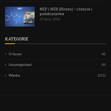
NEP i NEH (Hexen) – róznice i
podobieństwa
22 lipca, 2026
KATEGORIE
O forum
(4)
Uncategorized
(9)
Wiedza
(311)