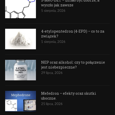
5-MeO-DET – miało być dobrze, a
wyszło jak zawsze
5 sierpnia, 2026
4-etylopentedron (4-EPD) – co to za
związek?
1 sierpnia, 2026
NEP oraz alkohol: czy to połączenie
jest niebezpieczne?
29 lipca, 2026
Mefedron – efekty oraz skutki
uboczne.
25 lipca, 2026