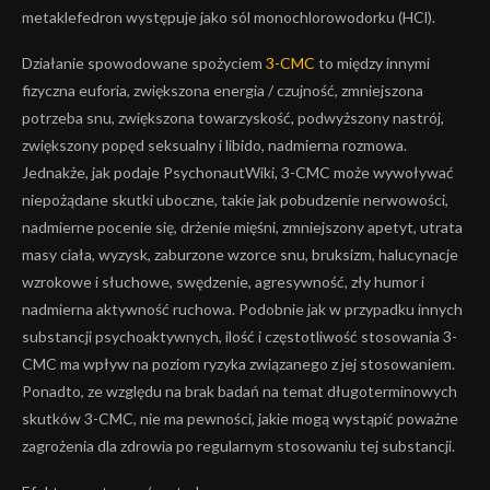
metaklefedron występuje jako sól monochlorowodorku (HCl).
Działanie spowodowane spożyciem
3-CMC
to między innymi
fizyczna euforia, zwiększona energia / czujność, zmniejszona
potrzeba snu, zwiększona towarzyskość, podwyższony nastrój,
zwiększony popęd seksualny i libido, nadmierna rozmowa.
Jednakże, jak podaje PsychonautWiki, 3-CMC może wywoływać
niepożądane skutki uboczne, takie jak pobudzenie nerwowości,
nadmierne pocenie się, drżenie mięśni, zmniejszony apetyt, utrata
masy ciała, wyzysk, zaburzone wzorce snu, bruksizm, halucynacje
wzrokowe i słuchowe, swędzenie, agresywność, zły humor i
nadmierna aktywność ruchowa. Podobnie jak w przypadku innych
substancji psychoaktywnych, ilość i częstotliwość stosowania 3-
CMC ma wpływ na poziom ryzyka związanego z jej stosowaniem.
Ponadto, ze względu na brak badań na temat długoterminowych
skutków 3-CMC, nie ma pewności, jakie mogą wystąpić poważne
zagrożenia dla zdrowia po regularnym stosowaniu tej substancji.