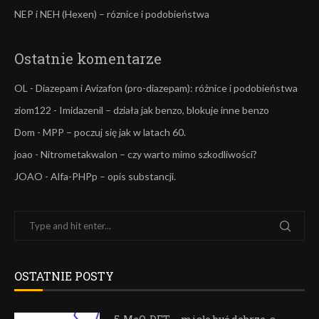
NEP i NEH (Hexen) – róznice i podobieństwa
Ostatnie komentarze
OL
-
Diazepam i Avizafon (pro-diazepam): różnice i podobieństwa
ziom122
-
Imidazenil – działa jak benzo, blokuje inne benzo
Dom
-
MPP – poczuj się jak w latach 60.
joao
-
Nitrometakwalon – czy warto mimo szkodliwości?
JOAO
-
Alfa-PHPp – opis substancji.
OSTATNIE POSTY