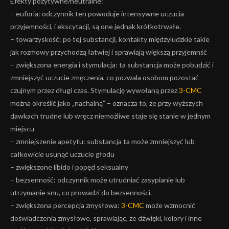
Efekty pozytywne/neutralne:
– euforia: odczynnik ten powoduje intensywne uczucia
przyjemności, i ekscytacji, są one jednak krótkotrwałe.
– towarzyskość: po tej substancji, kontakty międzyludzkie takie
jak rozmowy przychodzą łatwiej i sprawiają większą przyjemnść
– zwiększona energia i stymulacja: ta substancja może pobudzić i
zmniejszyć uczucie zmęczenia, co pozwala osobom pozostać
czujnym przez długi czas. Stymulację wywołaną przez
3-CMC
można określić jako „nachalną” – oznacza to, że przy wyższych
dawkach trudne lub wręcz niemożliwe staje się stanie w jednym
miejscu
– zmniejszenie apetytu: substancja ta może zmniejszyć lub
całkowicie usunąć uczucie głodu
– zwiększone libido i popęd seksualny
– bezsenność: odczynnik może utrudniać zasypianie lub
utrzymanie snu, co prowadzi do bezsenności.
– zwiększona percepcja zmysłowa:
3-CMC
może wzmocnić
doświadczenia zmysłowe, sprawiając, że dźwięki, kolory i inne