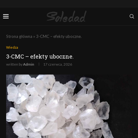
Strona główna
»
3-CMC – efekty uboczne.
Wiedza
3-CMC – efekty uboczne.
written by
Admin
17 czerwca, 2026