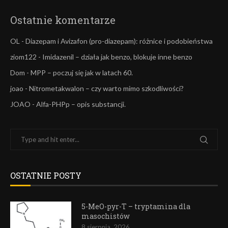
Ostatnie komentarze
OL
-
Diazepam i Avizafon (pro-diazepam): różnice i podobieństwa
ziom122
-
Imidazenil – działa jak benzo, blokuje inne benzo
Dom
-
MPP – poczuj się jak w latach 60.
joao
-
Nitrometakwalon – czy warto mimo szkodliwości?
JOAO
-
Alfa-PHPp – opis substancji.
OSTATNIE POSTY
5-MeO-pyr-T – tryptamina dla
masochistów
8 sierpnia, 2026