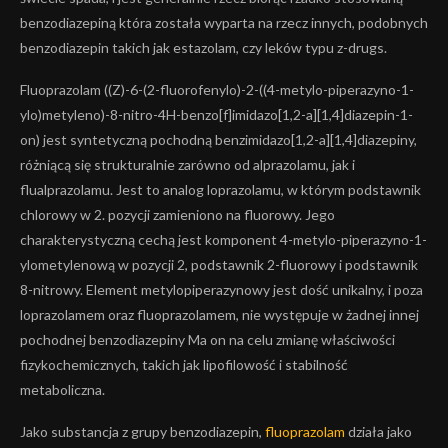
benzodiazepiną która została wyparta na rzecz innych, podobnych
benzodiazepin takich jak estazolam, czy leków typu z-drugs.
Fluoprazolam ((Z)-6-(2-fluorofenylo)-2-((4-metylo-piperazyno-1-
ylo)metyleno)-8-nitro-4H-benzo[f]imidazo[1,2-a][1,4]diazepin-1-
on) jest syntetyczną pochodną benzimidazo[1,2-a][1,4]diazepiny,
różniącą się strukturalnie zarówno od alprazolamu, jak i
flualprazolamu. Jest to analog loprazolamu, w którym podstawnik
chlorowy w 2. pozycji zamieniono na fluorowy. Jego
charakterystyczną cechą jest komponent 4-metylo-piperazyno-1-
ylometylenową w pozycji 2, podstawnik 2-fluorowy i podstawnik
8-nitrowy. Element metylopiperazynowy jest dość unikalny, i poza
loprazolamem oraz fluoprazolamem, nie występuje w żadnej innej
pochodnej benzodiazepiny Ma on na celu zmianę właściwości
fizykochemicznych, takich jak lipofilowość i stabilność
metaboliczna.
Jako substancja z grupy benzodiazepin,
fluoprazolam
działa jako