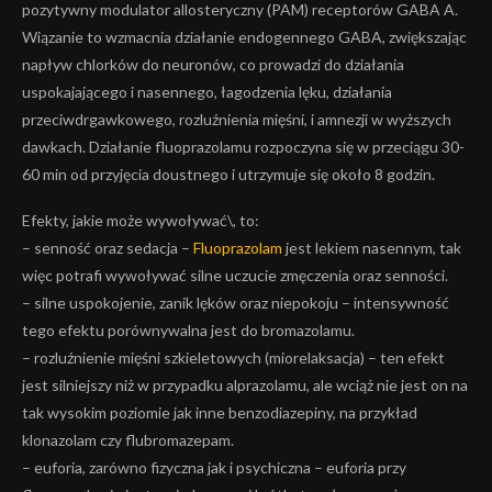
pozytywny modulator allosteryczny (PAM) receptorów GABA A.
Wiązanie to wzmacnia działanie endogennego GABA, zwiększając
napływ chlorków do neuronów, co prowadzi do działania
uspokajającego i nasennego, łagodzenia lęku, działania
przeciwdrgawkowego, rozluźnienia mięśni, i amnezji w wyższych
dawkach. Działanie fluoprazolamu rozpoczyna się w przeciągu 30-
60 min od przyjęcia doustnego i utrzymuje się około 8 godzin.
Efekty, jakie może wywoływać\, to:
– senność oraz sedacja –
Fluoprazolam
jest lekiem nasennym, tak
więc potrafi wywoływać silne uczucie zmęczenia oraz senności.
– silne uspokojenie, zanik lęków oraz niepokoju – intensywność
tego efektu porównywalna jest do bromazolamu.
– rozluźnienie mięśni szkieletowych (miorelaksacja) – ten efekt
jest silniejszy niż w przypadku alprazolamu, ale wciąż nie jest on na
tak wysokim poziomie jak inne benzodiazepiny, na przykład
klonazolam czy flubromazepam.
– euforia, zarówno fizyczna jak i psychiczna – euforia przy