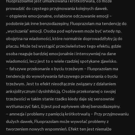
fluoprazolamie jest umiarkowana i krótkotrwała, co może
prowadzić do częstego przyjmowania kolejnych dawek.
– otępienie emocjonalne, osłabione odczuwanie emocji –
podobnie jak inne benzodiazepiny, Fluoprazolam ma tendencję do
„wyciszania” emocji. Osoba pod wpływem może być wtedy np.
obojętna na wiadomości, które normalnie doprowadziłyby ją do
płaczu. Może też wystąpić przeciwieństwo tego efektu, gdzie
osoba reaguje bardziej emocjonalnie i intensywniej na dane
wiadomości, lecz jest to o wiele rzadziej spotykane zjawisko.
– fałszywe przekonanie o byciu trzeźwym – Fluoprazolam ma
tendencję do wywoływania fałszywego przekonania o byciu
trzeźwym. Jest to efekt nieodłącznie związany z działaniem
anksjolitycznym i dysinhibicją. Osobie przekonanej o swojej
trzeźwości w takim stanie rzadko kiedy daje się sensownie
wytłumaczyć fakt, iż jest pod wpływem silnej benzodiazepiny.
– amnezja i problemy z pamięcią krótkotrwałą – Przy przyjmowaniu
dużych dawek, Fluoprazolam może wywołać problemy z
tworzeniem nowych wspomnień. Efekt ten jest niemalże