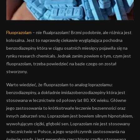
Fluoprazolam
– nie flualprazolam! Brzmi podobnie, ale różnica jest
kolosalna. Jest to naprawdę ciekawie wyglądająca pochodna
benzodiazepiny która w ciągu osatnich miesięcy pojawiła się na
rynku research chemicals. Jednak zanim powiem o tym, czym jest
fluoprazolam, trzeba powiedzieć na bazie czego on został
stworzony.
Warto wiedzieć, że fluoprazolam to analog loprazolamu:
benzodiazepiny, a dokładnie imidazobenzodiazepiny która jest
stosowana w lecznictwie od połowy lat 80. XX wieku. Główne
jego zastosowania to krótkotrwałe leczenie bezsenności oraz
innych zaburzeń snu. Loprazolam jest bowiem silnym hipnotykiem,
wywołującym ciężki, głęboki sen. Loprazolam nie jest stosowany
w lecznictwie w Polsce, a jego współczynnik zastosowania na
świecie spada, i jest generalnie rzecz biorąc rzadko stosowaną