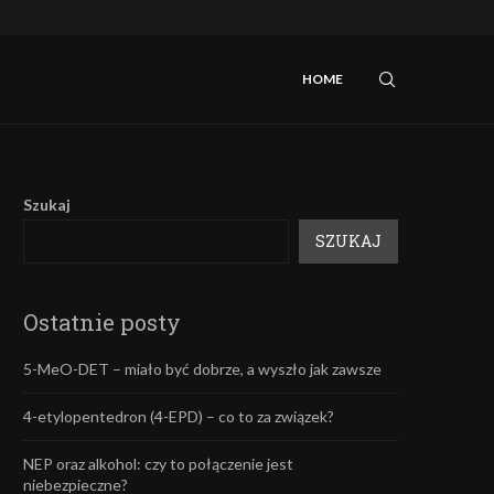
iebezpieczne?
Mefedron – efekty oraz skutki uboczne.
HOME
Szukaj
SZUKAJ
Ostatnie posty
5-MeO-DET – miało być dobrze, a wyszło jak zawsze
4-etylopentedron (4-EPD) – co to za związek?
NEP oraz alkohol: czy to połączenie jest
niebezpieczne?