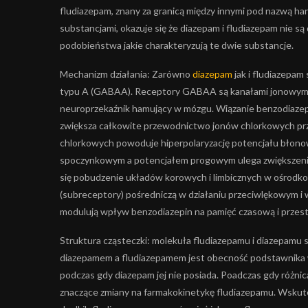
fludiazepam, znany za granicą między innymi pod nazwą han
substancjami, okazuje się że diazepam i fludiazepam nie s
podobieństwa jakie charakteryzują te dwie substancje.
Mechanizm działania: Zarówno
diazepam
jak i fludiazepa
typu A (GABAA). Receptory GABAA są kanałami jonowymi
neuroprzekaźnik hamujący w mózgu. Wiązanie benzodiazep
zwiększa całkowite przewodnictwo jonów chlorkowych p
chlorkowych powoduje hiperpolaryzację potencjału błono
spoczynkowym a potencjałem progowym ulega zwiększeniu
się pobudzenie układów korowych i limbicznych w ośrod
(subreceptory) pośredniczą w działaniu przeciwlękowym i 
modulują wpływ benzodiazepin na pamięć czasową i przes
Struktura cząsteczki: molekuła fludiazepamu i diazepamu 
diazepamem a fludiazepamem jest obecność podstawnika w 
podczas gdy diazepam jej nie posiada. Poadczas gdy różnic
znaczące zmiany na farmakokinetykę fludiazepamu. Wskute