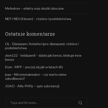
Mefedron – efekty oraz skutki uboczne.
NEP i NEH (Hexen) – róznice i podobieństwa
Ostatnie komentarze
OL
-
Diazepam i Avizafon (pro-diazepam): różnice i
podobieństwa
ziom122
-
Imidazenil – działa jak benzo, blokuje inne
benzo
Dom
-
MPP – poczuj się jak w latach 60.
joao
-
Nitrometakwalon – czy warto mimo
szkodliwości?
JOAO
-
Alfa-PHPp – opis substancji.