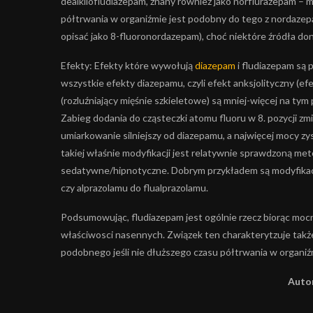
dealkilofludiazepam, znany również jako norflurazepam – 
półtrwania w organiźmie jest podobny do tego z nordaz
opisać jako 8-fluoronordazepam), choć niektóre źródła dono
Efekty: Efekty które wywołują
diazepam
i fludiazepam są 
wszystkie efekty diazepamu, czyli efekt anksjolityczny (ef
(rozluźniający mięśnie szkieletowe) są mniej-więcej na tym
Zabieg dodania do cząsteczki atomu fluoru w 8. pozycji zm
umiarkowanie silniejszy od diazepamu, a najwięcej mocy z
takiej właśnie modyfikacji jest relatywnie sprawdzoną met
sedatywne/hipnotyczne. Dobrym przykładem są modyfikacje
czy alprazolamu do flualprazolamu.
Podsumowując, fludiazepam jest ogólnie rzecz biorąc mocn
właściwosci nasennych. Związek ten charakterytzuje tak
podobnego jeśli nie dłuższego czasu półtrwania w organiź
Autor