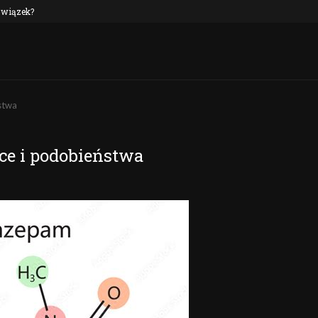
 związek?
NEP oraz alkohol: czy to połączenie jest n
stwa
ce i podobieństwa