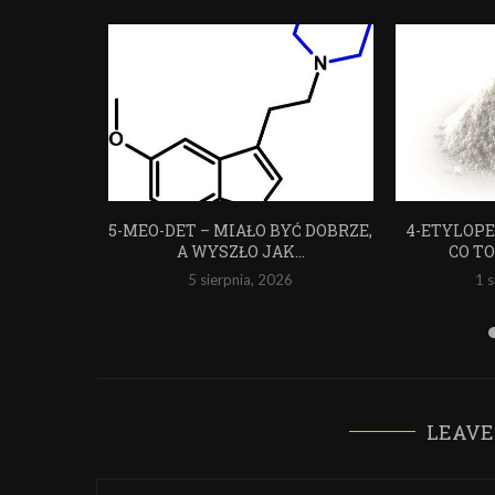
CMC
5-MEO-DET – MIAŁO BYĆ DOBRZE,
4-ETYLOPE
A WYSZŁO JAK...
CO T
5 sierpnia, 2026
1 
LEAVE