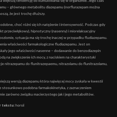
ma większą tendencję do kumulowania się w organiźmie. Jego czas
epamu – głównego metabolitu diazepamu (norflurazepam można
szą, że jest trochę dłuższy.
podobne, choć różni się ich natężenie i intensywność. Podczas gdy
ekt przeciwlękowy), hipnotyczny (nasenny) i miorelaksacyjny
 poziomie, sytuacja ma się trochę inaczej w przypadku fludiazepamu.
ienia właściwości farmakologiczne fludiazepamu. Jest on
yskały jego właściwości nasenne – dodawanie do benzodiazepin
odą na zwiększenie ich mocy, z naciskiem na charakterystyki
 nitrazepamu do flunitrazepaemu, nitrazolamu do flunitrazolamu,
iejszą wersją diazepamu która najwięcej mocy zyskała w kwestii
że stosunkowo podobna farmakokinetyka, z zaznaczeniem
mie zarówno związku macierzystego jak i jego metabolitów.
 tekstu:
horsii