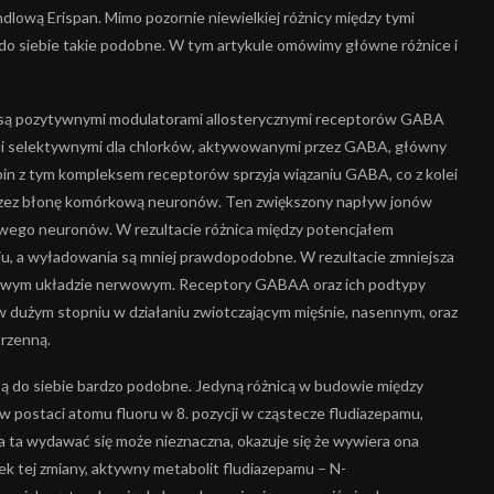
dlową Erispan. Mimo pozornie niewielkiej różnicy między tymi
ą do siebie takie podobne. W tym artykule omówimy główne różnice i
m są pozytywnymi modulatorami allosterycznymi receptorów GABA
 selektywnymi dla chlorków, aktywowanymi przez GABA, główny
in z tym kompleksem receptorów sprzyja wiązaniu GABA, co z kolei
rzez błonę komórkową neuronów. Ten zwiększony napływ jonów
wego neuronów. W rezultacie różnica między potencjałem
, a wyładowania są mniej prawdopodobne. W rezultacie zmniejsza
kowym układzie nerwowym. Receptory GABAA oraz ich podtypy
w dużym stopniu w działaniu zwiotczającym mięśnie, nasennym, oraz
trzenną.
są do siebie bardzo podobne. Jedyną różnicą w budowie między
postaci atomu fluoru w 8. pozycji w cząstecze fludiazepamu,
a ta wydawać się może nieznaczna, okazuje się że wywiera ona
k tej zmiany, aktywny metabolit fludiazepamu – N-