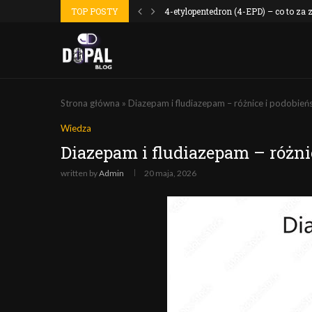
 wyszło jak...
TOP POSTY
4-etylopentedron (4-EPD) – co to za
Strona główna
»
Diazepam i fludiazepam – różnice i podobień
Wiedza
Diazepam i fludiazepam – różni
written by
Admin
20 maja, 2026