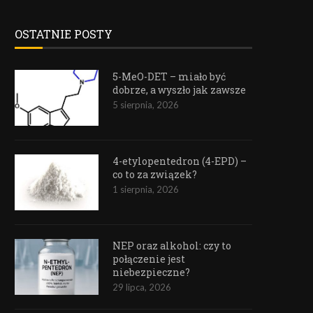
OSTATNIE POSTY
5-MeO-DET – miało być
dobrze, a wyszło jak zawsze
5 sierpnia, 2026
4-etylopentedron (4-EPD) –
co to za związek?
1 sierpnia, 2026
NEP oraz alkohol: czy to
połączenie jest
niebezpieczne?
29 lipca, 2026