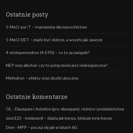
Ostatnie posty
5-MeO-pyr-T – tryptamina dla masochistów
5-MeO-DET – miało być dobrze, a wyszło jak zawsze
4-etylopentedron (4-EPD) – co to za związek?
NEP oraz alkohol: czy to połączenie jest niebezpieczne?
Mefedron – efekty oraz skutki uboczne.
Ostatnie komentarze
OL
-
Diazepam i Avizafon (pro-diazepam): różnice i podobieństwa
ziom122
-
Imidazenil – działa jak benzo, blokuje inne benzo
Dom
-
MPP – poczuj się jak w latach 60.