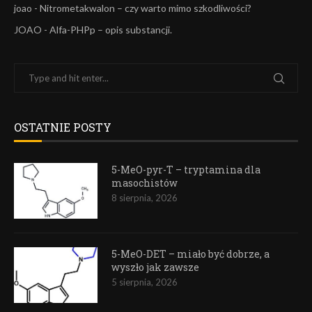
joao
-
Nitrometakwalon – czy warto mimo szkodliwości?
JOAO
-
Alfa-PHPp – opis substancji.
OSTATNIE POSTY
5-MeO-pyr-T – tryptamina dla
masochistów
8 sierpnia, 2026
5-MeO-DET – miało być dobrze, a
wyszło jak zawsze
5 sierpnia, 2026