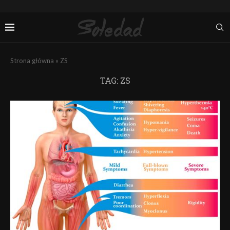
Strona główna
»
ZS
TAG:
ZS