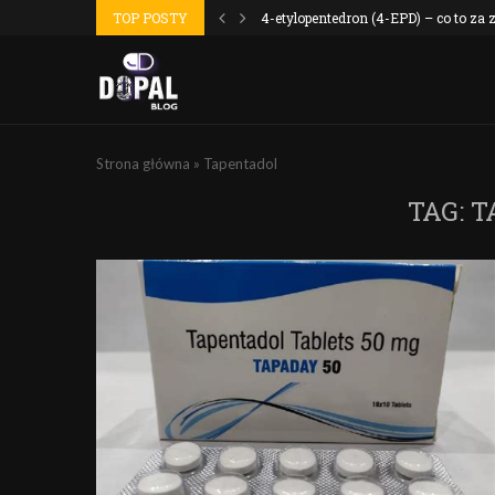
 wyszło jak...
TOP POSTY
4-etylopentedron (4-EPD) – co to za
Strona główna
»
Tapentadol
TAG:
T