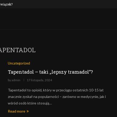
 związek?
NEP oraz alkohol: czy to połączenie jest n
APENTADOL
Uncategorized
Tapentadol – taki „lepszy tramadol”?
by
admin
17 listopada, 2024
Tapentadol to opioid, który w przeciągu ostatnich 10-15 lat
znacznie zyskał na popularności – zarówno w medycynie, jak i
wśród osób które stosują…
Read more