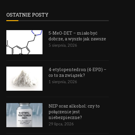
OSTATNIE POSTY
5-MeO-DET – miało być
dobrze, a wyszło jak zawsze
5 sierpnia, 2026
4-etylopentedron (4-EPD) –
co to za związek?
1 sierpnia, 2026
NEP oraz alkohol: czy to
połączenie jest
niebezpieczne?
29 lipca, 2026