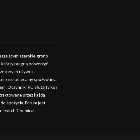
szającym szerokie grono
, którzy pragną poszerzyć
kże innych używek.
tnie nie polecamy spożywania
. Oczynniki RC służą tylko i
 traktowane przez każdą
 do spożycia. Forum jest
Research Chemicals.