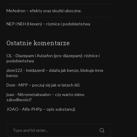
Mefedron – efekty oraz skutki uboczne.
NEP i NEH (Hexen) – róznice i podobieństwa
Ostatnie komentarze
OL
-
Diazepam i Avizafon (pro-diazepam): różnice i
podobieństwa
ziom122
-
Imidazenil – działa jak benzo, blokuje inne
benzo
Dom
-
MPP – poczuj się jak w latach 60.
joao
-
Nitrometakwalon – czy warto mimo
szkodliwości?
JOAO
-
Alfa-PHPp – opis substancji.