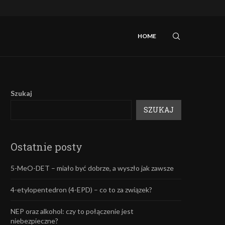
iebezpieczne?
Mefedron – efekty oraz skutki uboczne.
HOME
Szukaj
SZUKAJ
Ostatnie posty
5-MeO-DET – miało być dobrze, a wyszło jak zawsze
4-etylopentedron (4-EPD) – co to za związek?
NEP oraz alkohol: czy to połączenie jest
niebezpieczne?