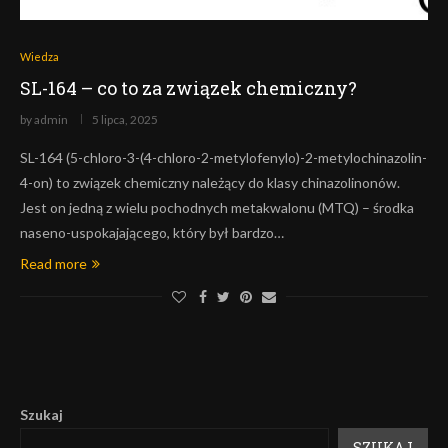
Wiedza
SL-164 – co to za związek chemiczny?
by
admin
5 lipca, 2025
SL-164 (5-chloro-3-(4-chloro-2-metylofenylo)-2-metylochinazolin-
4-on) to związek chemiczny należący do klasy chinazolinonów.
Jest on jedną z wielu pochodnych metakwalonu (MTQ) – środka
naseno-uspokajającego, który był bardzo…
Read more
Szukaj
SZUKAJ