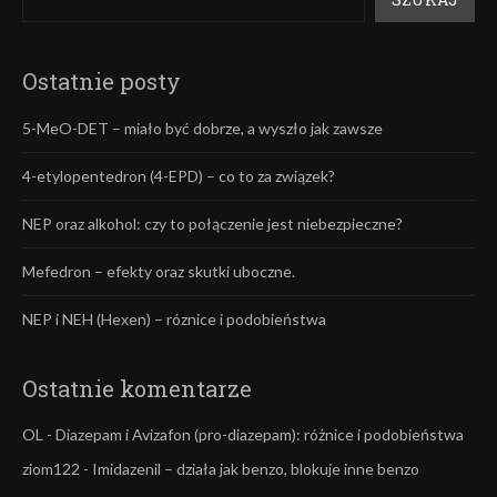
Ostatnie posty
5-MeO-DET – miało być dobrze, a wyszło jak zawsze
4-etylopentedron (4-EPD) – co to za związek?
NEP oraz alkohol: czy to połączenie jest niebezpieczne?
Mefedron – efekty oraz skutki uboczne.
NEP i NEH (Hexen) – róznice i podobieństwa
Ostatnie komentarze
OL
-
Diazepam i Avizafon (pro-diazepam): różnice i podobieństwa
ziom122
-
Imidazenil – działa jak benzo, blokuje inne benzo