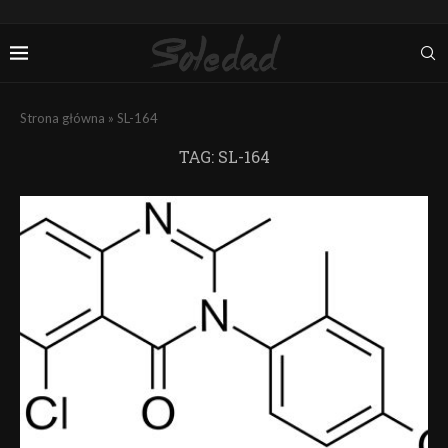
Strona główna
»
SL-164
TAG:
SL-164