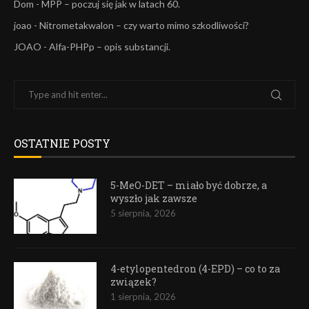
Dom
-
MPP – poczuj się jak w latach 60.
joao
-
Nitrometakwalon – czy warto mimo szkodliwości?
JOAO
-
Alfa-PHPp – opis substancji.
OSTATNIE POSTY
5-MeO-DET – miało być dobrze, a
wyszło jak zawsze
5 sierpnia, 2026
4-etylopentedron (4-EPD) – co to za
związek?
1 sierpnia, 2026