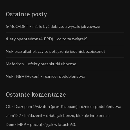
Ostatnie posty
5-MeO-DET – miało być dobrze, a wyszło jak zawsze
4-etylopentedron (4-EPD) – co to za związek?
NEP oraz alkohol: czy to połączenie jest niebezpieczne?
Mefedron – efekty oraz skutki uboczne.
NEP i NEH (Hexen) – róznice i podobieństwa
Ostatnie komentarze
OL
-
Diazepam i Avizafon (pro-diazepam): różnice i podobieństwa
ziom122
-
Imidazenil – działa jak benzo, blokuje inne benzo
Dom
-
MPP – poczuj się jak w latach 60.