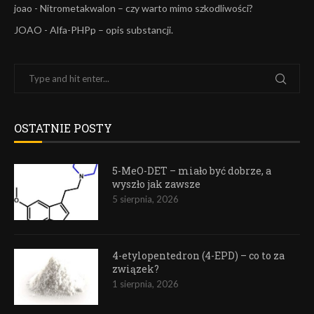
joao
-
Nitrometakwalon – czy warto mimo szkodliwości?
JOAO
-
Alfa-PHPp – opis substancji.
OSTATNIE POSTY
5-MeO-DET – miało być dobrze, a
wyszło jak zawsze
5 sierpnia, 2026
4-etylopentedron (4-EPD) – co to za
związek?
1 sierpnia, 2026