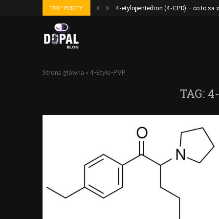
 wyszło jak...
TOP POSTY
4-etylopentedron (4-EPD) – co to za
Strona główna
»
4-Etylo-PVP
TAG:
4