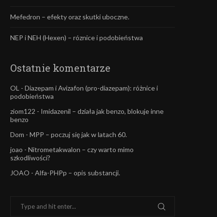
Mefedron – efekty oraz skutki uboczne.
NEP i NEH (Hexen) – róznice i podobieństwa
Ostatnie komentarze
OL
-
Diazepam i Avizafon (pro-diazepam): różnice i
podobieństwa
ziom122
-
Imidazenil – działa jak benzo, blokuje inne
benzo
Dom
-
MPP – poczuj się jak w latach 60.
joao
-
Nitrometakwalon – czy warto mimo
szkodliwości?
JOAO
-
Alfa-PHPp – opis substancji.