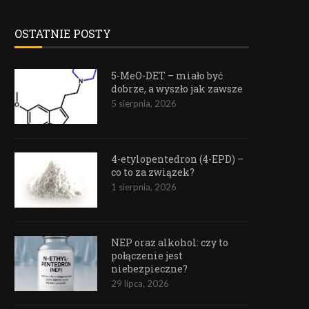
OSTATNIE POSTY
5-MeO-DET – miało być
dobrze, a wyszło jak zawsze
5 sierpnia, 2026
4-etylopentedron (4-EPD) –
co to za związek?
1 sierpnia, 2026
NEP oraz alkohol: czy to
połączenie jest
niebezpieczne?
29 lipca, 2026