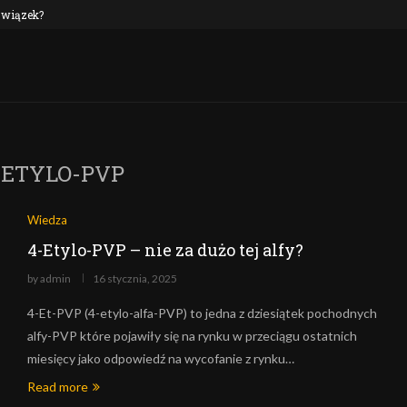
 związek?
NEP oraz alkohol: czy to połączenie jest n
-ETYLO-PVP
Wiedza
4-Etylo-PVP – nie za dużo tej alfy?
by
admin
16 stycznia, 2025
4-Et-PVP (4-etylo-alfa-PVP) to jedna z dziesiątek pochodnych
alfy-PVP które pojawiły się na rynku w przeciągu ostatnich
miesięcy jako odpowiedź na wycofanie z rynku…
Read more