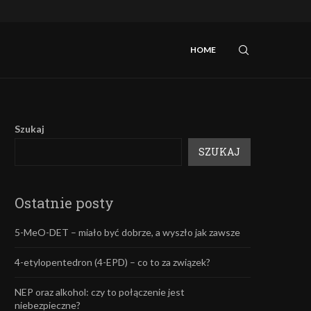
iebezpieczne?
Mefedron – efekty oraz skutki uboczne.
HOME
Szukaj
SZUKAJ
Ostatnie posty
5-MeO-DET – miało być dobrze, a wyszło jak zawsze
4-etylopentedron (4-EPD) – co to za związek?
NEP oraz alkohol: czy to połączenie jest
niebezpieczne?