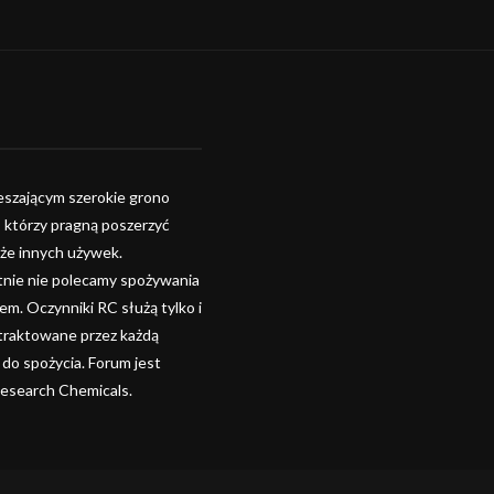
szającym szerokie grono
, którzy pragną poszerzyć
kże innych używek.
tnie nie polecamy spożywania
. Oczynniki RC służą tylko i
 traktowane przez każdą
 do spożycia. Forum jest
Research Chemicals.