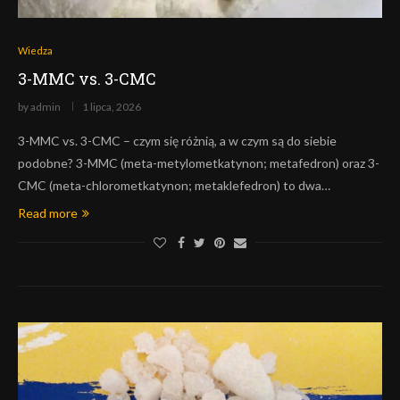
Wiedza
3-MMC vs. 3-CMC
by
admin
1 lipca, 2026
3-MMC vs. 3-CMC – czym się różnią, a w czym są do siebie
podobne? 3-MMC (meta-metylometkatynon; metafedron) oraz 3-
CMC (meta-chlorometkatynon; metaklefedron) to dwa…
Read more