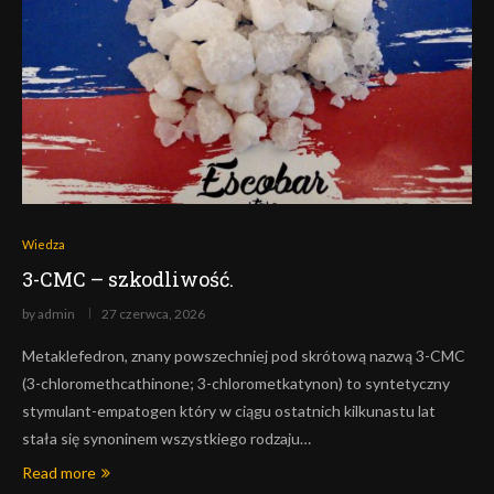
Wiedza
3-CMC – szkodliwość.
by
admin
27 czerwca, 2026
Metaklefedron, znany powszechniej pod skrótową nazwą 3-CMC
(3-chloromethcathinone; 3-chlorometkatynon) to syntetyczny
stymulant-empatogen który w ciągu ostatnich kilkunastu lat
stała się synoninem wszystkiego rodzaju…
Read more