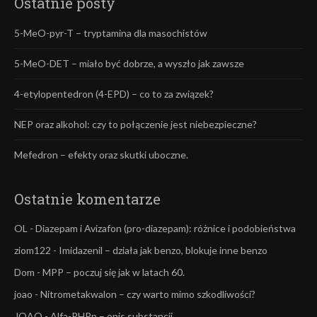
Ostatnie posty
5-MeO-pyr-T – tryptamina dla masochistów
5-MeO-DET – miało być dobrze, a wyszło jak zawsze
4-etylopentedron (4-EPD) – co to za związek?
NEP oraz alkohol: czy to połączenie jest niebezpieczne?
Mefedron – efekty oraz skutki uboczne.
Ostatnie komentarze
OL
-
Diazepam i Avizafon (pro-diazepam): różnice i podobieństwa
ziom122
-
Imidazenil – działa jak benzo, blokuje inne benzo
Dom
-
MPP – poczuj się jak w latach 60.
joao
-
Nitrometakwalon – czy warto mimo szkodliwości?
JOAO
-
Alfa-PHPp – opis substancji.