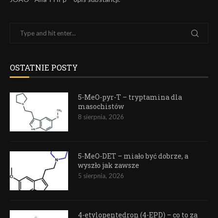
OSTATNIE POSTY
5-MeO-pyr-T – tryptamina dla
masochistów
8 sierpnia, 2026
5-MeO-DET – miało być dobrze, a
wyszło jak zawsze
5 sierpnia, 2026
4-etylopentedron (4-EPD) – co to za