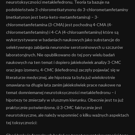
neurotoksyczności metaklefedronu. Teoria ta bazuje na
podobieństwie 3-chlorometkatynonu do 3-chlorometamfetaminy
(metkatynon jest beta-keto-metamfetaminą) – 3-
chlorometamfetamina (3-CMA) jest pochodną 4-CMA (4-
chlorometamfetaminy) i 4-CA (4-chloroamfetaminy) które są
wykorzystywane w badaniach naukowych jako substancje do
selektywnego zabijania neuronów serotoninowych u szczurów
laboratoryjnych. Nie opublikowano do tej pory wielu badań
naukowych na ten temat i dopiero jakiekolwiek analizy 3-CMC
oraz jego izomeru, 4-CMC (klefedronu) zaczęły pojawiać się w
literaturze medycznej, ale hipoteza ta była już wielokrotnie
omawiana na długie lata zanim jakiekolwiek prace naukowe na
temat domniemanej neurotoksyczności metaklefedronu – i
hipotezy te zmierzały w słusznym kierunku. Obecnie jest to już
praktycznie potwierdzone, iż 3-CMC faktycznie jest
neurotoksyczne, ale należy wspomnieć o kilku ważnych aspektach
tej toksyczności: