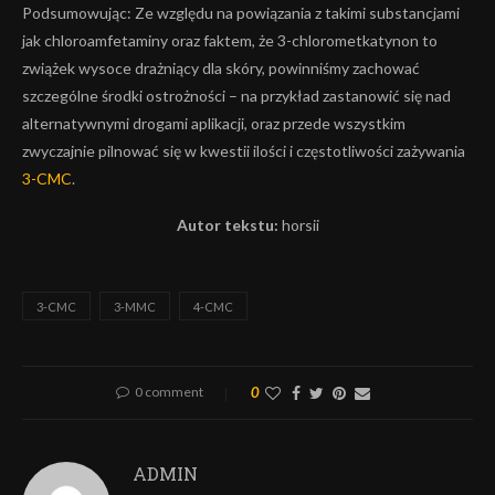
Podsumowując: Ze względu na powiązania z takimi substancjami
jak chloroamfetaminy oraz faktem, że 3-chlorometkatynon to
zwiążek wysoce drażniący dla skóry, powinniśmy zachować
szczególne środki ostrożności – na przykład zastanowić się nad
alternatywnymi drogami aplikacji, oraz przede wszystkim
zwyczajnie pilnować się w kwestii ilości i częstotliwości zażywania
3-CMC
.
Autor tekstu:
horsii
3-CMC
3-MMC
4-CMC
0 comment
0
ADMIN