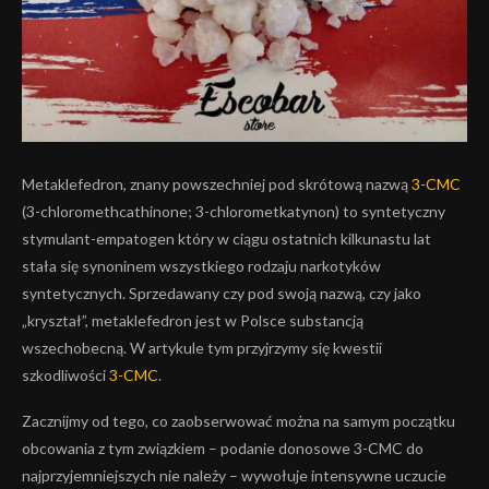
Metaklefedron, znany powszechniej pod skrótową nazwą
3-CMC
(3-chloromethcathinone; 3-chlorometkatynon) to syntetyczny
stymulant-empatogen który w ciągu ostatnich kilkunastu lat
stała się synoninem wszystkiego rodzaju narkotyków
syntetycznych. Sprzedawany czy pod swoją nazwą, czy jako
„kryształ”, metaklefedron jest w Polsce substancją
wszechobecną. W artykule tym przyjrzymy się kwestii
szkodliwości
3-CMC
.
Zacznijmy od tego, co zaobserwować można na samym początku
obcowania z tym związkiem – podanie donosowe 3-CMC do
najprzyjemniejszych nie należy – wywołuje intensywne uczucie