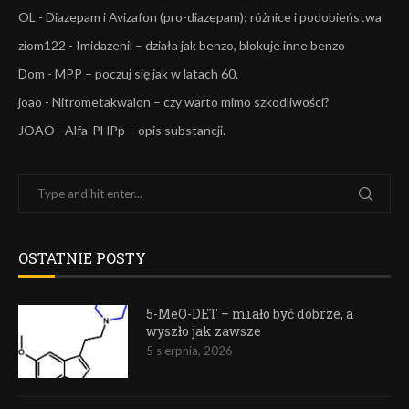
OL
-
Diazepam i Avizafon (pro-diazepam): różnice i podobieństwa
ziom122
-
Imidazenil – działa jak benzo, blokuje inne benzo
Dom
-
MPP – poczuj się jak w latach 60.
joao
-
Nitrometakwalon – czy warto mimo szkodliwości?
JOAO
-
Alfa-PHPp – opis substancji.
OSTATNIE POSTY
5-MeO-DET – miało być dobrze, a
wyszło jak zawsze
5 sierpnia, 2026