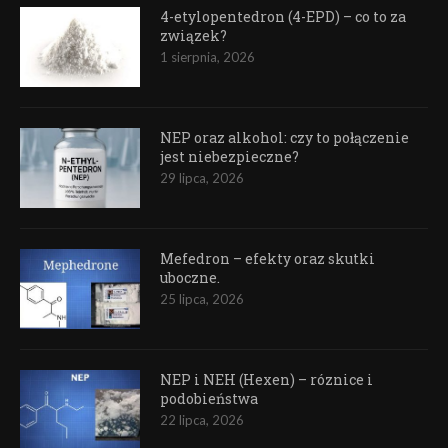
4-etylopentedron (4-EPD) – co to za
związek?
1 sierpnia, 2026
NEP oraz alkohol: czy to połączenie
jest niebezpieczne?
29 lipca, 2026
Mefedron – efekty oraz skutki
uboczne.
25 lipca, 2026
NEP i NEH (Hexen) – róznice i
podobieństwa
22 lipca, 2026