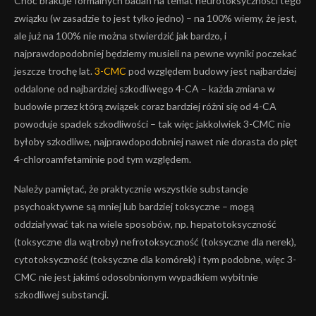
Choć brakuje formalnych badań na temat neurotoksyczności tego
związku (w zasadzie to jest tylko jedno) – na 100% wiemy, że jest,
ale już na 100% nie można stwierdzić jak bardzo, i
najprawdopodobniej będziemy musieli na pewne wyniki poczekać
jeszcze trochę lat.
3-CMC
pod względem budowy jest najbardziej
oddalone od najbardziej szkodliwego 4-CA – każda zmiana w
budowie przez którą związek coraz bardziej różni się od 4-CA
powoduje spadek szkodliwości – tak więc jakkolwiek 3-CMC nie
byłoby szkodliwe, najprawdopodobniej nawet nie dorasta do pięt
4-chloroamfetaminie pod tym względem.
Należy pamiętać, że praktycznie wszystkie substancje
psychoaktywne są mniej lub bardziej toksyczne – mogą
oddziaływać tak na wiele sposobów, np. hepatotoksyczność
(toksyczne dla wątroby) nefrotoksyczność (toksyczne dla nerek),
cytotoksyczność (toksyczne dla komórek) i tym podobne, więc 3-
CMC nie jest jakimś odosobnionym wypadkiem wybitnie
szkodliwej substancji.