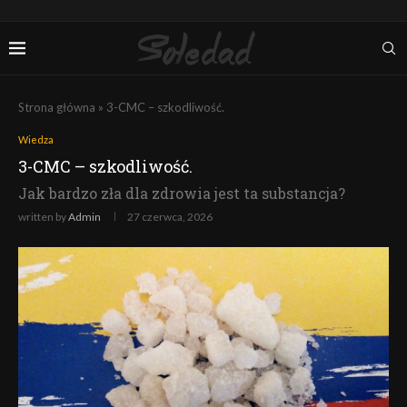
Strona główna
»
3-CMC – szkodliwość.
Wiedza
3-CMC – szkodliwość.
Jak bardzo zła dla zdrowia jest ta substancja?
written by
Admin
27 czerwca, 2026