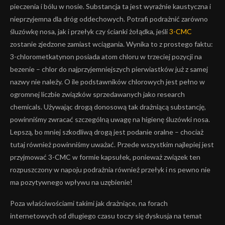
pieczenia i bólu w nosie. Substancja ta jest wyraźnie kaustyczna i
nieprzyjemna dla dróg oddechowych. Potrafi podrażnić zarówno
śluzówkę nosa, jak i przełyk czy ścianki żołądka, jeśli
3-CMC
zostanie zjedzone zamiast wciągania. Wynika to z prostego faktu:
3-chlorometkatynon posiada atom chloru w trzeciej pozycji na
bezenie – chlor do najprzyjemniejszych pierwiastków już z samej
nazwy nie należy. O ile podstawników chlorowych jest pełno w
ogromnej liczbie związków sprzedawanych jako research
chemicals. Używając drogą donosową tak drażniącą substancję,
powinniśmy zwracać szczególną uwagę na higienę śluzówki nosa.
Lepszą, bo mniej szkodliwą drogą jest podanie oralne – chociaż
tutaj również powinniśmy uważać. Przede wszystkim najlepiej jest
przyjmować 3-CMC w formie kapsułek, ponieważ związek ten
rozpuszczony w napoju podrażnia również przełyk i ns pewno nie
ma pozytywnego wpływu na uzębienie!
Poza właściwościami takimi jak drażniące, na forach
internetowych od długiego czasu toczy się dyskusja na temat