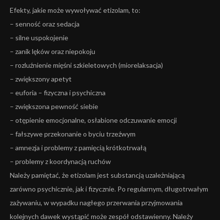
Efekty, jakie może wywoływać etizolam, to:
– senność oraz sedacja
– silne uspokojenie
– zanik lęków oraz niepokoju
– rozluźnienie mięśni szkieletowych (miorelaksacja)
– zwiększony apetyt
– euforia – fizyczna i psychiczna
– zwiększona pewność siebie
– otępienie emocjonalne, osłabione odczuwanie emocji
– fałszywe przekonanie o byciu trzeźwym
– amnezja i problemy z pamięcią krótkotrwałą
– problemy z koordynacją ruchów
Należy pamiętać, że etizolam jest substancją uzależniającą
zarówno psychicznie, jak i fizycznie. Po regularnym, długotrwałym
zażywaniu, w wypadku nagłego przerwania przyjmowania
kolejnych dawek wystąpić może zespół odstawienny. Należy