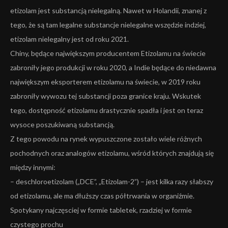
etizolam jest substancją nielegalną. Nawet w Holandii, znanej z
tego, że są tam legalne substancje nielegalne wszędzie indziej,
etizolam nielegalny jest od roku 2021.
Chiny, będące największym producentem Etizolamu na świecie
zabroniły jego produkcji w roku 2020, a Indie będące do niedawna
największym eksporterem etizolamu na świecie, w 2019 roku
zabroniły wywozu tej substancji poza granice kraju. Wskutek
tego, dostępność etizolamu drastycznie spadła i jest on teraz
wysoce poszukiwaną substancją.
Z tego powodu na rynek wypuszczone zostało wiele różnych
pochodnych oraz analogów etizolamu, wśród których znajdują się
między innymi:
– deschloroetizolam („DCE”, „Etizolam-2”) – jest kilka razy słabszy
od etizolamu, ale ma dłuższy czas półtrwania w organiźmie.
Spotykany najczęsciej w formie tabletek, rzadziej w formie
czystego prochu