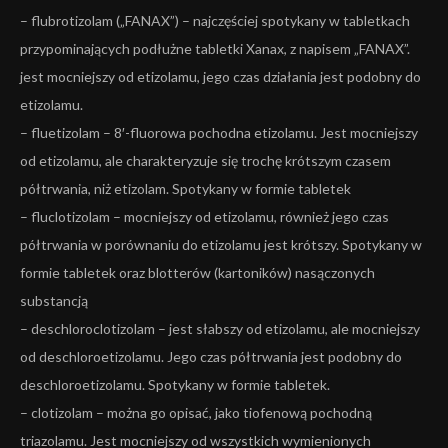
– flubrotizolam („FANAX”) – najczęściej spotykany w tabletkach
przypominających podłużne tabletki Xanax, z napisem „FANAX”.
jest mocniejszy od etizolamu, jego czas działania jest podobny do
etizolamu.
– fluetizolam – 8′-fluorowa pochodna etizolamu. Jest mocniejszy
od etizolamu, ale charakteryzuje się trochę krótszym czasem
półtrwania, niż etizolam. Spotykany w formie tabletek
– fluclotizolam – mocniejszy od etizolamu, również jego czas
półtrwania w porównaniu do etizolamu jest krótszy. Spotykany w
formie tabletek oraz blotterów (kartoników) nasączonych
substancją
– deschloroclotizolam – jest słabszy od etizolamu, ale mocniejszy
od deschloroetizolamu. Jego czas półtrwania jest podobny do
deschloroetizolamu. Spotykany w formie tabletek.
– clotizolam – można go opisać, jako tiofenową pochodną
triazolamu. Jest mocniejszy od wszystkich wymienionych