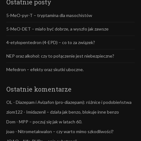
Ostatnie posty
5-MeO-pyr-T – tryptamina dla masochistów
5-MeO-DET – miało być dobrze, a wyszło jak zawsze
4-etylopentedron (4-EPD) – co to za związek?
NEP oraz alkohol: czy to połączenie jest niebezpieczne?
Mefedron – efekty oraz skutki uboczne.
Ostatnie komentarze
OL
-
Diazepam i Avizafon (pro-diazepam): różnice i podobieństwa
ziom122
-
Imidazenil – działa jak benzo, blokuje inne benzo
Dom
-
MPP – poczuj się jak w latach 60.
joao
-
Nitrometakwalon – czy warto mimo szkodliwości?