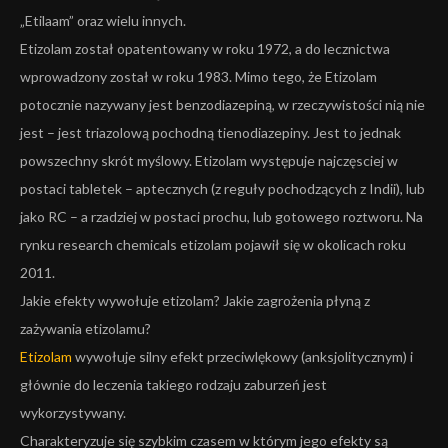
„Etilaam” oraz wielu innych.
Etizolam został opatentowany w roku 1972, a do lecznictwa
wprowadzony został w roku 1983. Mimo tego, że Etizolam
potocznie nazywany jest benzodiazepiną, w rzeczywistości nią nie
jest – jest triazolową pochodną tienodiazepiny. Jest to jednak
powszechny skrót myślowy. Etizolam występuje najczęsciej w
postaci tabletek – aptecznych (z reguły pochodzących z Indii), lub
jako RC – a rzadziej w postaci prochu, lub gotowego roztworu. Na
rynku research chemicals etizolam pojawił się w okolicach roku
2011.
Jakie efekty wywołuje etizolam? Jakie zagrożenia płyną z
zażywania etizolamu?
Etizolam
wywołuje silny efekt przeciwlękowy (anksjolitycznym) i
głównie do leczenia takiego rodzaju zaburzeń jest
wykorzystywany.
Charakteryzuje się szybkim czasem w którym jego efekty są