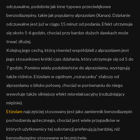
odczuwalne, podobnie jak inne typowo przeciwlękowe
benzodiazepiny, takie jak popularny alprazolam (Xanax). Działanie
odczuwalne jest już w ciągu 15 minut od podania. Efekt utrzymuje
się około 5-6 godzin, chociaż przy bardzo dużych dawkach może
trwać dłużej.
Kolejną jego cechą, którą również współdzieli z alprazolaem jest
jego stosunkowo krótki czas działania, który utrzymuje się od 5 do
7 godzin. Pomimo wielu podobieństw do alprazolamu, występują
także różnice. Etizolam w ogólnym „rozracunku” słabszy od
alprazolamu o blisko połowę, chociaż w porównaniu do niego
wywołuje także silniejszy efekt miorelaksacyjny (rozluźniający
mięśnie).
Etizolam
najczęściej stosowany jest jako zamiennik benzodiazepin
pochodzenia aptecznego, chociaż jest wiele przypadków w
których użytkownicy tej substancji preferują ją bardziej, niż
benzodiazepiny stosowane w lecznictwie.