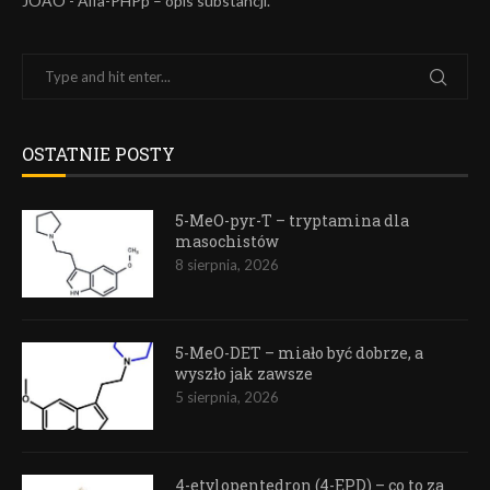
JOAO
-
Alfa-PHPp – opis substancji.
OSTATNIE POSTY
5-MeO-pyr-T – tryptamina dla
masochistów
8 sierpnia, 2026
5-MeO-DET – miało być dobrze, a
wyszło jak zawsze
5 sierpnia, 2026
4-etylopentedron (4-EPD) – co to za