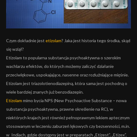
Czym dokładnie jest
etizolam
? Jaka jest historia tego środka, skąd
się wziął?
Etizolam to popularna substancja psychoaktywna o szerokim
wachlarzu efektów, do których możemy zaliczyć działanie
przeciwlękowe, uspokajające, nasenne oraz rozluźniające mięśnie.
Etizolam jest triazolotienodiazepiną, która sama jest pochodną o
wiele bardziej znanych już benzodiazepin.
Etizolam
mimo bycia NPS (New Psychoactive Substance – nowa
substancja psychoaktywna, prawne określenie na RC), w
niektórych krajach jest również pełnoprawnym lekiem aptecznym
stosowanym w leczeniu zaburzeń lękowych czy bezsenności, m.in.
w Indiach, gdzie dostępny jest w preparatach „Etizest”, „Etizex”,