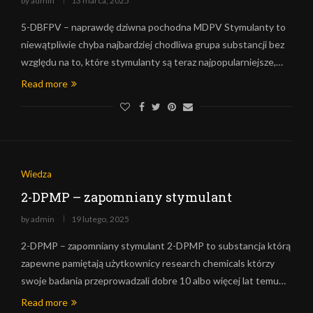
by
admin
13 marca, 2025
5-DBFPV – naprawdę dziwna pochodna MDPV Stymulanty to
niewątpliwie chyba najbardziej chodliwa grupa substancji bez
względu na to, które stymulanty są teraz najpopularniejsze,…
Read more
Wiedza
2-DPMP – zapomniany stymulant
by
admin
19 lutego, 2025
2-DPMP – zapomniany stymulant 2-DPMP to substancja którą
zapewne pamiętają użytkownicy research chemicals którzy
swoje badania przeprowadzali dobre 10 albo więcej lat temu…
Read more