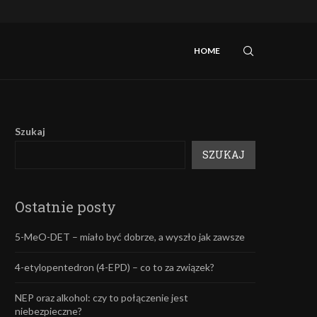
iebezpieczne?
Mefedron – efekty oraz skutki uboczne.
HOME
Szukaj
SZUKAJ
Ostatnie posty
5-MeO-DET – miało być dobrze, a wyszło jak zawsze
4-etylopentedron (4-EPD) – co to za związek?
NEP oraz alkohol: czy to połączenie jest
niebezpieczne?