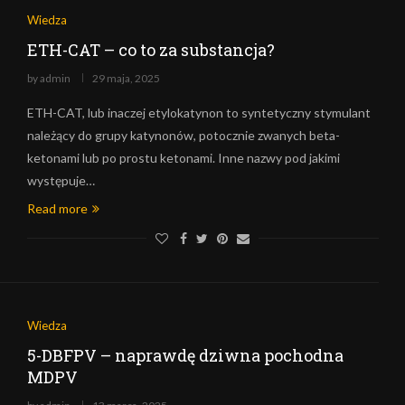
Wiedza
ETH-CAT – co to za substancja?
by
admin
29 maja, 2025
ETH-CAT, lub inaczej etylokatynon to syntetyczny stymulant
należący do grupy katynonów, potocznie zwanych beta-
ketonami lub po prostu ketonami. Inne nazwy pod jakimi
występuje…
Read more
Wiedza
5-DBFPV – naprawdę dziwna pochodna
MDPV