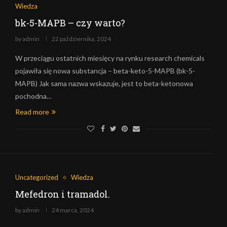
Wiedza
bk-5-MAPB – czy warto?
by
admin
22 października, 2024
W przeciągu ostatnich miesięcy na rynku research chemicals
pojawiła się nowa substancja – beta-keto-5-MAPB (bk-5-
MAPB) Jak sama nazwa wskazuje, jest to beta-ketonowa
pochodna…
Read more
Uncategorized
Wiedza
Mefedron i tramadol.
by
admin
24 marca, 2024