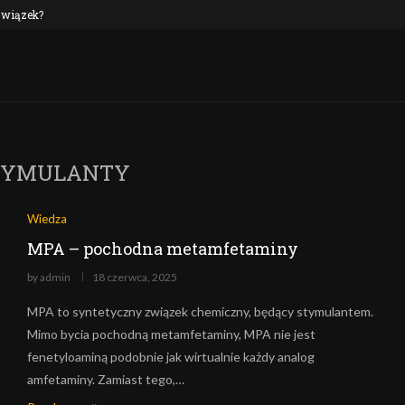
 związek?
NEP oraz alkohol: czy to połączenie jest n
TYMULANTY
Wiedza
MPA – pochodna metamfetaminy
by
admin
18 czerwca, 2025
MPA to syntetyczny związek chemiczny, będący stymulantem.
Mimo bycia pochodną metamfetaminy, MPA nie jest
fenetyloaminą podobnie jak wirtualnie każdy analog
amfetaminy. Zamiast tego,…