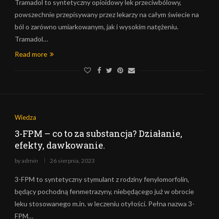
Tramadol to syntetyczny opioidowy lek przeciwbólowy,
powszechnie przepisywany przez lekarzy na całym świecie na
ból o zarówno umiarkowanym, jak i wysokim natężeniu.
Tramadol…
Read more
Wiedza
3-FPM – co to za substancja? Działanie,
efekty, dawkowanie.
by
admin
26 sierpnia, 2023
3-FPM to syntetyczny stymulant z rodziny fenylomorfolin,
będący pochodną fenmetrazyny, niebędącego już w obrocie
leku stosowanego m.in. w leczeniu otyłości. Pełna nazwa 3-
FPM…