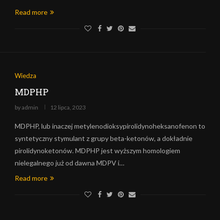
Read more
Wiedza
MDPHP
by
admin
12 lipca, 2023
MDPHP, lub inaczej metylenodioksypirolidynoheksanofenon to
syntetyczny stymulant z grupy beta-ketonów, a dokładnie
pirolidynoketonów. MDPHP jest wyższym homologiem
nielegalnego już od dawna MDPV i…
Read more