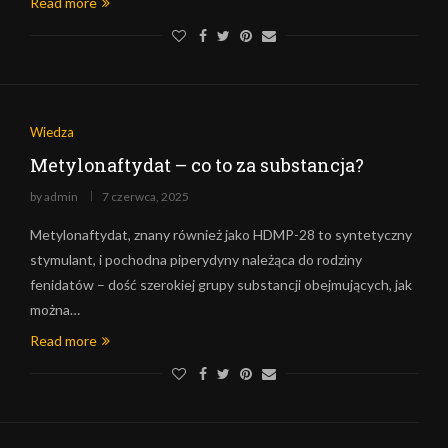
Read more
Wiedza
Metylonaftydat – co to za substancja?
by
admin
7 czerwca, 2025
Metylonaftydat, znany również jako HDMP-28 to syntetyczny
stymulant, i pochodna piperydyny należąca do rodziny
fenidatów – dość szerokiej grupy substancji obejmujących, jak
można…
Read more