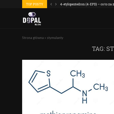
 wyszło jak...
TOP POSTY
4-etylopentedron (4-EPD) – co to za
Strona główna
»
stymulanty
TAG:
S