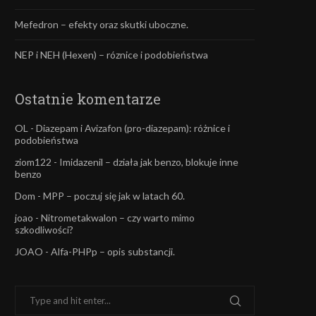
Mefedron – efekty oraz skutki uboczne.
NEP i NEH (Hexen) – róznice i podobieństwa
Ostatnie komentarze
OL
-
Diazepam i Avizafon (pro-diazepam): różnice i
podobieństwa
ziom122
-
Imidazenil – działa jak benzo, blokuje inne
benzo
Dom
-
MPP – poczuj się jak w latach 60.
joao
-
Nitrometakwalon – czy warto mimo
szkodliwości?
JOAO
-
Alfa-PHPp – opis substancji.