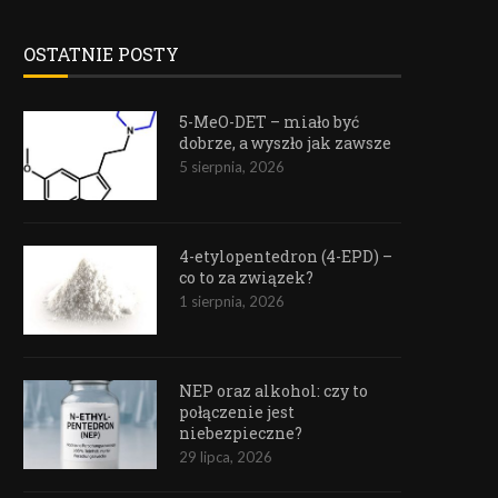
OSTATNIE POSTY
5-MeO-DET – miało być
dobrze, a wyszło jak zawsze
5 sierpnia, 2026
4-etylopentedron (4-EPD) –
co to za związek?
1 sierpnia, 2026
NEP oraz alkohol: czy to
połączenie jest
niebezpieczne?
29 lipca, 2026