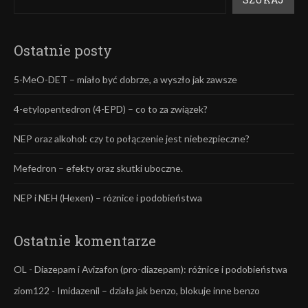
Ostatnie posty
5-MeO-DET – miało być dobrze, a wyszło jak zawsze
4-etylopentedron (4-EPD) – co to za związek?
NEP oraz alkohol: czy to połączenie jest niebezpieczne?
Mefedron – efekty oraz skutki uboczne.
NEP i NEH (Hexen) – róznice i podobieństwa
Ostatnie komentarze
OL
-
Diazepam i Avizafon (pro-diazepam): różnice i podobieństwa
ziom122
-
Imidazenil – działa jak benzo, blokuje inne benzo