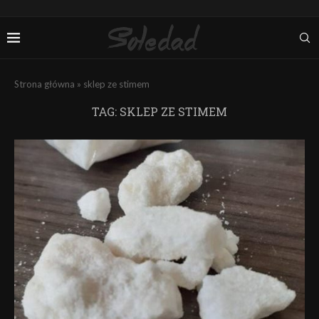
Strona główna
»
sklep ze stimem
TAG:
SKLEP ZE STIMEM