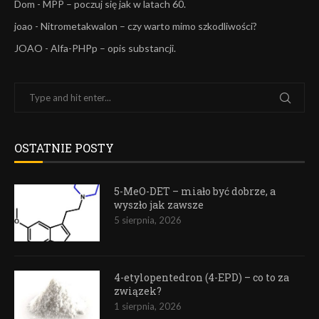
Dom
-
MPP – poczuj się jak w latach 60.
joao
-
Nitrometakwalon – czy warto mimo szkodliwości?
JOAO
-
Alfa-PHPp – opis substancji.
OSTATNIE POSTY
5-MeO-DET – miało być dobrze, a
wyszło jak zawsze
5 sierpnia, 2026
4-etylopentedron (4-EPD) – co to za
związek?
1 sierpnia, 2026