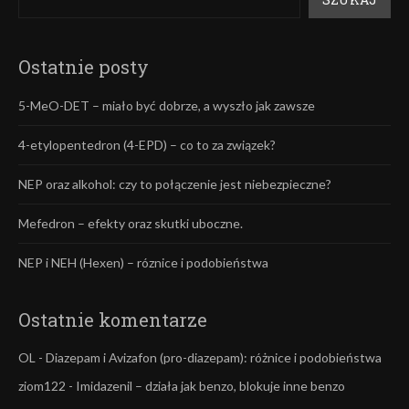
Ostatnie posty
5-MeO-DET – miało być dobrze, a wyszło jak zawsze
4-etylopentedron (4-EPD) – co to za związek?
NEP oraz alkohol: czy to połączenie jest niebezpieczne?
Mefedron – efekty oraz skutki uboczne.
NEP i NEH (Hexen) – róznice i podobieństwa
Ostatnie komentarze
OL
-
Diazepam i Avizafon (pro-diazepam): różnice i podobieństwa
ziom122
-
Imidazenil – działa jak benzo, blokuje inne benzo