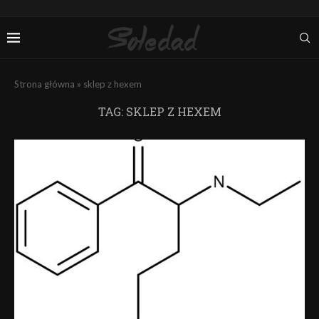
Strona główna
»
sklep z hexem
TAG:
SKLEP Z HEXEM