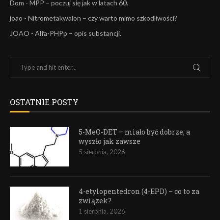
Dom
-
MPP – poczuj się jak w latach 60.
joao
-
Nitrometakwalon – czy warto mimo szkodliwości?
JOAO
-
Alfa-PHPp – opis substancji.
OSTATNIE POSTY
5-MeO-DET – miało być dobrze, a
wyszło jak zawsze
5 sierpnia, 2026
4-etylopentedron (4-EPD) – co to za
związek?
1 sierpnia, 2026