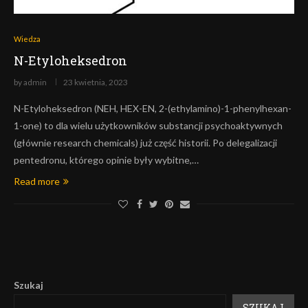
Wiedza
N-Etyloheksedron
by
admin
23 kwietnia, 2023
N-Etyloheksedron (NEH, HEX-EN, 2-(ethylamino)-1-phenylhexan-
1-one) to dla wielu użytkowników substancji psychoaktywnych
(głównie research chemicals) już część historii. Po delegalizacji
pentedronu, którego opinie były wybitne,…
Read more
Szukaj
SZUKAJ