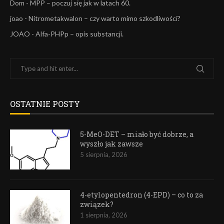
Dom
-
MPP – poczuj się jak w latach 60.
joao
-
Nitrometakwalon – czy warto mimo szkodliwości?
JOAO
-
Alfa-PHPp – opis substancji.
OSTATNIE POSTY
5-MeO-DET – miało być dobrze, a
wyszło jak zawsze
5 sierpnia, 2026
4-etylopentedron (4-EPD) – co to za
związek?
1 sierpnia, 2026