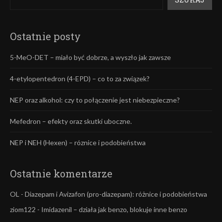
Ostatnie posty
5-MeO-DET – miało być dobrze, a wyszło jak zawsze
4-etylopentedron (4-EPD) – co to za związek?
NEP oraz alkohol: czy to połączenie jest niebezpieczne?
Mefedron – efekty oraz skutki uboczne.
NEP i NEH (Hexen) – róznice i podobieństwa
Ostatnie komentarze
OL
-
Diazepam i Avizafon (pro-diazepam): różnice i podobieństwa
ziom122
-
Imidazenil – działa jak benzo, blokuje inne benzo