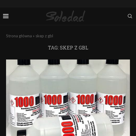
Strona główna
»
skep z gbl
TAG:
SKEP Z GBL