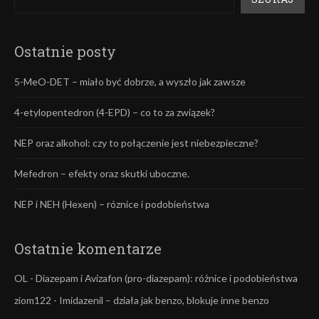
Ostatnie posty
5-MeO-DET – miało być dobrze, a wyszło jak zawsze
4-etylopentedron (4-EPD) – co to za związek?
NEP oraz alkohol: czy to połączenie jest niebezpieczne?
Mefedron – efekty oraz skutki uboczne.
NEP i NEH (Hexen) – róznice i podobieństwa
Ostatnie komentarze
OL
-
Diazepam i Avizafon (pro-diazepam): różnice i podobieństwa
ziom122
-
Imidazenil – działa jak benzo, blokuje inne benzo