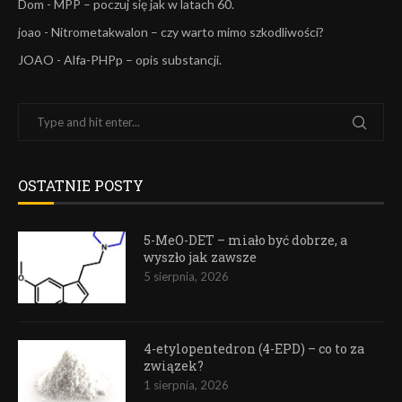
Dom
-
MPP – poczuj się jak w latach 60.
joao
-
Nitrometakwalon – czy warto mimo szkodliwości?
JOAO
-
Alfa-PHPp – opis substancji.
OSTATNIE POSTY
5-MeO-DET – miało być dobrze, a
wyszło jak zawsze
5 sierpnia, 2026
4-etylopentedron (4-EPD) – co to za
związek?
1 sierpnia, 2026