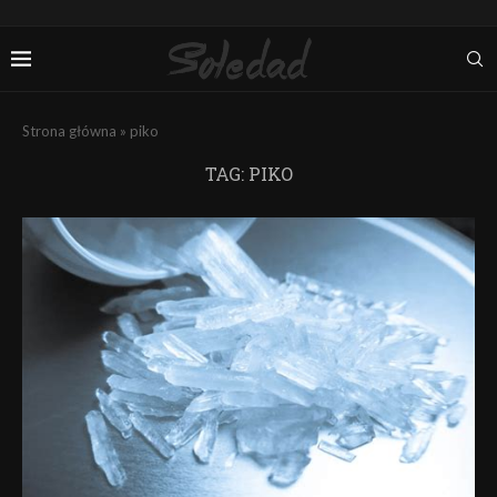
Strona główna
»
piko
TAG:
PIKO