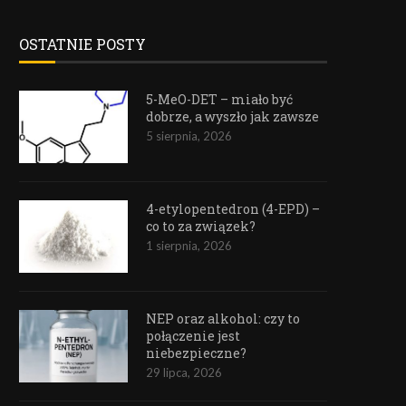
OSTATNIE POSTY
5-MeO-DET – miało być
dobrze, a wyszło jak zawsze
5 sierpnia, 2026
4-etylopentedron (4-EPD) –
co to za związek?
1 sierpnia, 2026
NEP oraz alkohol: czy to
połączenie jest
niebezpieczne?
29 lipca, 2026