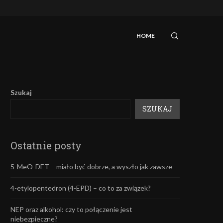
iebezpieczne?
Mefedron – efekty oraz skutki uboczne.
HOME
Szukaj
SZUKAJ
Ostatnie posty
5-MeO-DET – miało być dobrze, a wyszło jak zawsze
4-etylopentedron (4-EPD) – co to za związek?
NEP oraz alkohol: czy to połączenie jest
niebezpieczne?