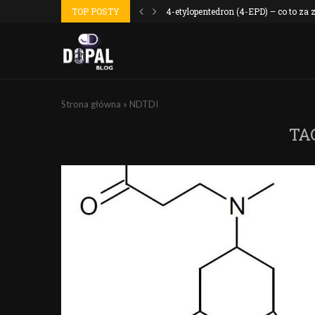
 wyszło jak...
TOP POSTY
4-etylopentedron (4-EPD) – co to za
Strona główna
»
NDTDI
TA