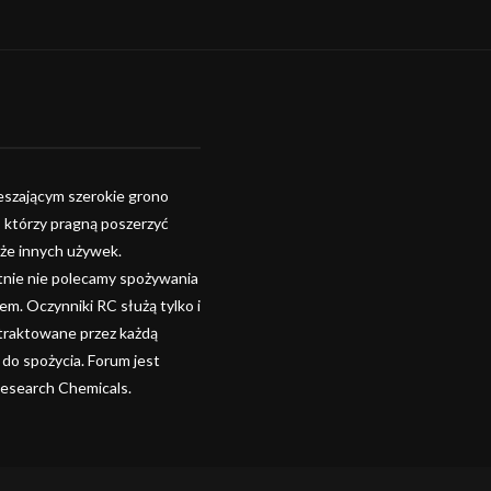
szającym szerokie grono
, którzy pragną poszerzyć
kże innych używek.
tnie nie polecamy spożywania
. Oczynniki RC służą tylko i
 traktowane przez każdą
 do spożycia. Forum jest
Research Chemicals.