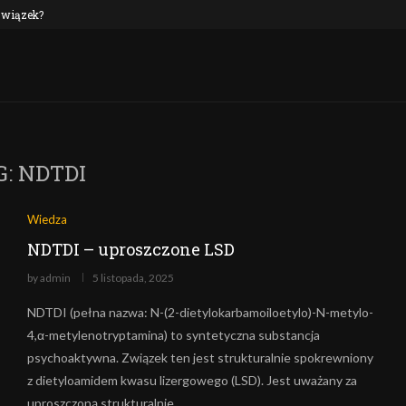
 związek?
NEP oraz alkohol: czy to połączenie jest n
G:
NDTDI
Wiedza
NDTDI – uproszczone LSD
by
admin
5 listopada, 2025
NDTDI (pełna nazwa: N-(2-dietylokarbamoiloetylo)-N-metylo-
4,α-metylenotryptamina) to syntetyczna substancja
psychoaktywna. Związek ten jest strukturalnie spokrewniony
z dietyloamidem kwasu lizergowego (LSD). Jest uważany za
uproszczoną strukturalnie…