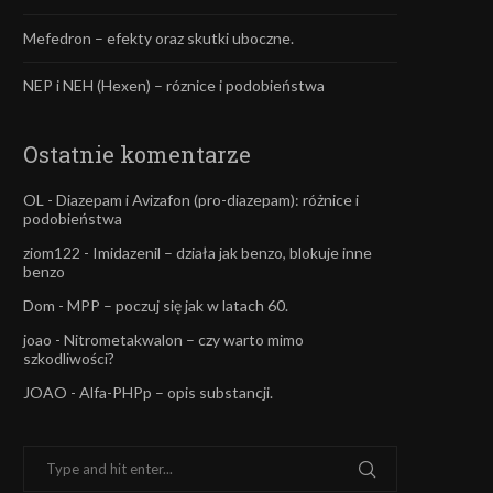
Mefedron – efekty oraz skutki uboczne.
NEP i NEH (Hexen) – róznice i podobieństwa
Ostatnie komentarze
OL
-
Diazepam i Avizafon (pro-diazepam): różnice i
podobieństwa
ziom122
-
Imidazenil – działa jak benzo, blokuje inne
benzo
Dom
-
MPP – poczuj się jak w latach 60.
joao
-
Nitrometakwalon – czy warto mimo
szkodliwości?
JOAO
-
Alfa-PHPp – opis substancji.