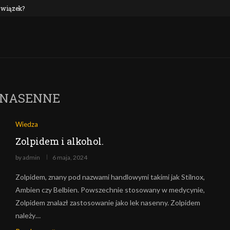
 związek?
NEP oraz alkohol: czy to połączenie jest n
NASENNE
Wiedza
Zolpidem i alkohol.
by
admin
6 maja, 2024
Zolpidem, znany pod nazwami handlowymi takimi jak Stilnox,
Ambien czy Belbien. Powszechnie stosowany w medycynie,
Zolpidem znalazł zastosowanie jako lek nasenny. Zolpidem
należy…