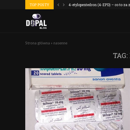
 wyszło jak...
TOP POSTY
4-etylopentedron (4-EPD) – co to za
Strona główna
»
nasenne
TAG: