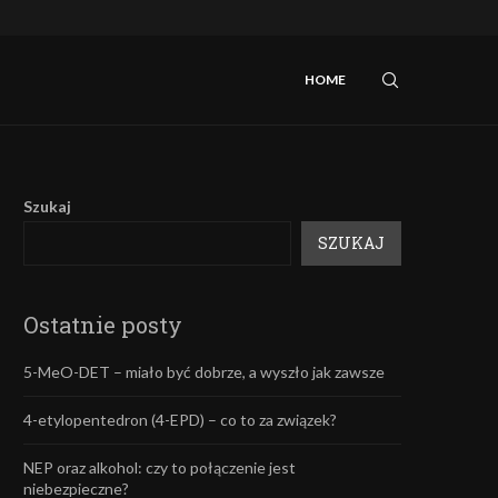
iebezpieczne?
Mefedron – efekty oraz skutki uboczne.
HOME
Szukaj
SZUKAJ
Ostatnie posty
5-MeO-DET – miało być dobrze, a wyszło jak zawsze
4-etylopentedron (4-EPD) – co to za związek?
NEP oraz alkohol: czy to połączenie jest
niebezpieczne?