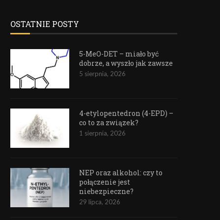
OSTATNIE POSTY
5-MeO-DET – miało być
dobrze, a wyszło jak zawsze
5 sierpnia, 2026
4-etylopentedron (4-EPD) –
co to za związek?
1 sierpnia, 2026
NEP oraz alkohol: czy to
połączenie jest
niebezpieczne?
29 lipca, 2026