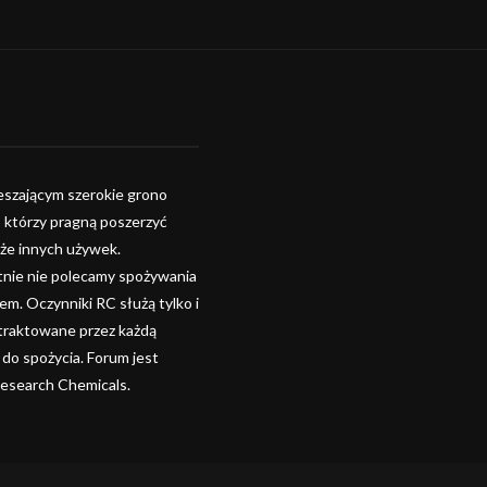
szającym szerokie grono
, którzy pragną poszerzyć
kże innych używek.
tnie nie polecamy spożywania
. Oczynniki RC służą tylko i
 traktowane przez każdą
 do spożycia. Forum jest
Research Chemicals.