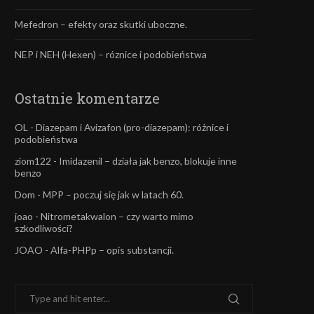
Mefedron – efekty oraz skutki uboczne.
NEP i NEH (Hexen) – róznice i podobieństwa
Ostatnie komentarze
OL
-
Diazepam i Avizafon (pro-diazepam): różnice i
podobieństwa
ziom122
-
Imidazenil – działa jak benzo, blokuje inne
benzo
Dom
-
MPP – poczuj się jak w latach 60.
joao
-
Nitrometakwalon – czy warto mimo
szkodliwości?
JOAO
-
Alfa-PHPp – opis substancji.