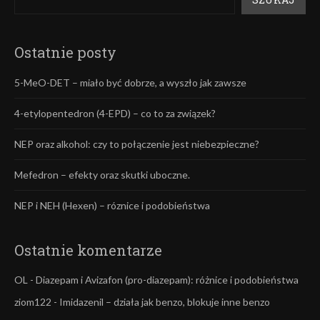
Ostatnie posty
5-MeO-DET – miało być dobrze, a wyszło jak zawsze
4-etylopentedron (4-EPD) – co to za związek?
NEP oraz alkohol: czy to połączenie jest niebezpieczne?
Mefedron – efekty oraz skutki uboczne.
NEP i NEH (Hexen) – róznice i podobieństwa
Ostatnie komentarze
OL
-
Diazepam i Avizafon (pro-diazepam): różnice i podobieństwa
ziom122
-
Imidazenil – działa jak benzo, blokuje inne benzo