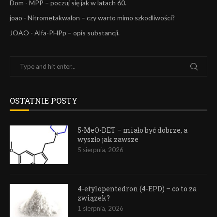
Dom
-
MPP – poczuj się jak w latach 60.
joao
-
Nitrometakwalon – czy warto mimo szkodliwości?
JOAO
-
Alfa-PHPp – opis substancji.
OSTATNIE POSTY
5-MeO-DET – miało być dobrze, a
wyszło jak zawsze
5 sierpnia, 2026
4-etylopentedron (4-EPD) – co to za
związek?
1 sierpnia, 2026