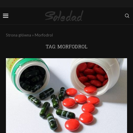
Strona główna
»
Morfodrol
TAG:
MORFODROL