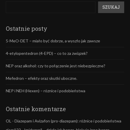
SZUKAJ
Ostatnie posty
5-MeO-DET – miało być dobrze, a wyszło jak zawsze
4-etylopentedron (4-EPD) – co to za związek?
NEP oraz alkohol: czy to połączenie jest niebezpieczne?
Mefedron – efekty oraz skutki uboczne.
NEP i NEH (Hexen) – róznice i podobieństwa
Ostatnie komentarze
OL
-
Diazepam i Avizafon (pro-diazepam): różnice i podobieństwa
ziom122
-
Imidazenil – działa jak benzo, blokuje inne benzo