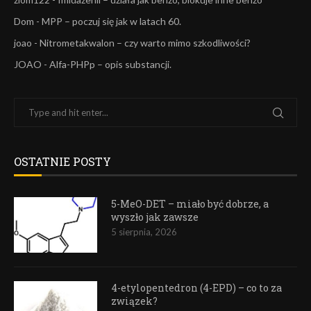
Dom
-
MPP – poczuj się jak w latach 60.
joao
-
Nitrometakwalon – czy warto mimo szkodliwości?
JOAO
-
Alfa-PHPp – opis substancji.
OSTATNIE POSTY
5-MeO-DET – miało być dobrze, a
wyszło jak zawsze
5 sierpnia, 2026
4-etylopentedron (4-EPD) – co to za
związek?