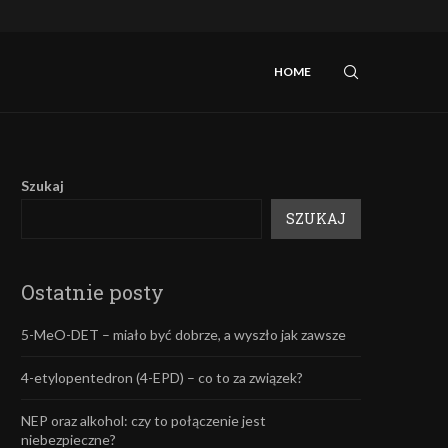
iebezpieczne?
Mefedron – efekty oraz skutki uboczne.
HOME
Szukaj
SZUKAJ
Ostatnie posty
5-MeO-DET – miało być dobrze, a wyszło jak zawsze
4-etylopentedron (4-EPD) – co to za związek?
NEP oraz alkohol: czy to połączenie jest
niebezpieczne?