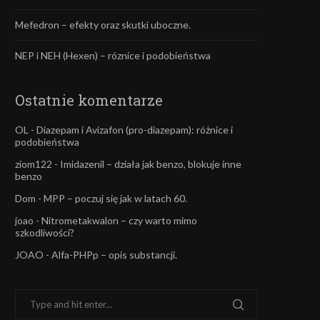
Mefedron – efekty oraz skutki uboczne.
NEP i NEH (Hexen) – róznice i podobieństwa
Ostatnie komentarze
OL
-
Diazepam i Avizafon (pro-diazepam): różnice i
podobieństwa
ziom122
-
Imidazenil – działa jak benzo, blokuje inne
benzo
Dom
-
MPP – poczuj się jak w latach 60.
joao
-
Nitrometakwalon – czy warto mimo
szkodliwości?
JOAO
-
Alfa-PHPp – opis substancji.