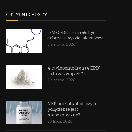
OSTATNIE POSTY
5-MeO-DET – miało być
dobrze, a wyszło jak zawsze
5 sierpnia, 2026
4-etylopentedron (4-EPD) –
co to za związek?
1 sierpnia, 2026
NEP oraz alkohol: czy to
połączenie jest
niebezpieczne?
29 lipca, 2026