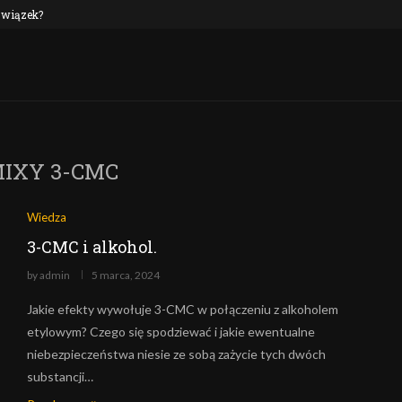
 związek?
NEP oraz alkohol: czy to połączenie jest n
IXY 3-CMC
Wiedza
3-CMC i alkohol.
by
admin
5 marca, 2024
Jakie efekty wywołuje 3-CMC w połączeniu z alkoholem
etylowym? Czego się spodziewać i jakie ewentualne
niebezpieczeństwa niesie ze sobą zażycie tych dwóch
substancji…