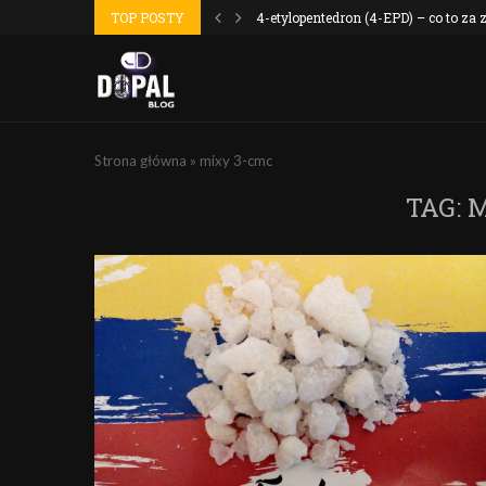
 wyszło jak...
TOP POSTY
4-etylopentedron (4-EPD) – co to za
Strona główna
»
mixy 3-cmc
TAG:
M