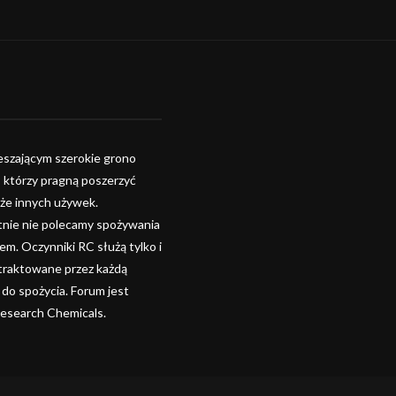
szającym szerokie grono
, którzy pragną poszerzyć
kże innych używek.
tnie nie polecamy spożywania
. Oczynniki RC służą tylko i
 traktowane przez każdą
 do spożycia. Forum jest
Research Chemicals.