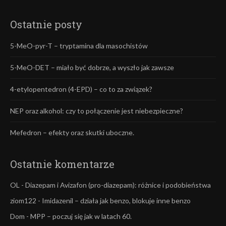
Ostatnie posty
5-MeO-pyr-T – tryptamina dla masochistów
5-MeO-DET – miało być dobrze, a wyszło jak zawsze
4-etylopentedron (4-EPD) – co to za związek?
NEP oraz alkohol: czy to połączenie jest niebezpieczne?
Mefedron – efekty oraz skutki uboczne.
Ostatnie komentarze
OL
-
Diazepam i Avizafon (pro-diazepam): różnice i podobieństwa
ziom122
-
Imidazenil – działa jak benzo, blokuje inne benzo
Dom
-
MPP – poczuj się jak w latach 60.