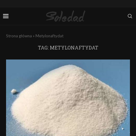
Strona główna
»
Metylonaftydat
TAG:
METYLONAFTYDAT