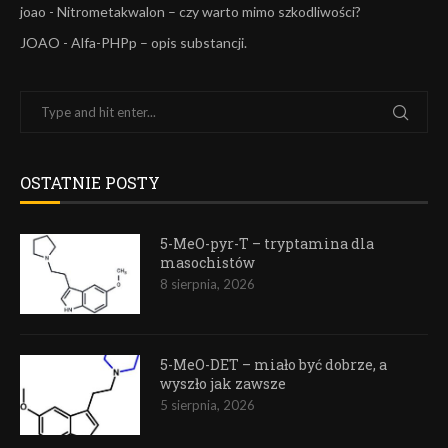
joao
-
Nitrometakwalon – czy warto mimo szkodliwości?
JOAO
-
Alfa-PHPp – opis substancji.
OSTATNIE POSTY
5-MeO-pyr-T – tryptamina dla
masochistów
8 sierpnia, 2026
5-MeO-DET – miało być dobrze, a
wyszło jak zawsze
5 sierpnia, 2026