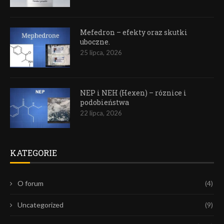
Mefedron – efekty oraz skutki
uboczne.
25 lipca, 2026
NEP i NEH (Hexen) – róznice i
podobieństwa
22 lipca, 2026
KATEGORIE
O forum
(4)
Uncategorized
(9)