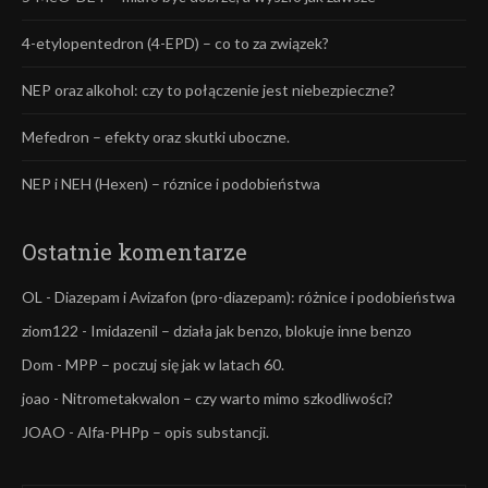
4-etylopentedron (4-EPD) – co to za związek?
NEP oraz alkohol: czy to połączenie jest niebezpieczne?
Mefedron – efekty oraz skutki uboczne.
NEP i NEH (Hexen) – róznice i podobieństwa
Ostatnie komentarze
OL
-
Diazepam i Avizafon (pro-diazepam): różnice i podobieństwa
ziom122
-
Imidazenil – działa jak benzo, blokuje inne benzo
Dom
-
MPP – poczuj się jak w latach 60.
joao
-
Nitrometakwalon – czy warto mimo szkodliwości?
JOAO
-
Alfa-PHPp – opis substancji.