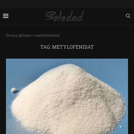
Strona główna
»
metylofenidat
TAG:
METYLOFENIDAT