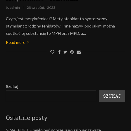
by
admin
28 września, 2023
Czym jest metylofenidat? Metylofenidat to syntetyczny
stymulant z rodziny fenidatów. Inne nazwy, pod jakimi można
spotkać tę substancję to MPH oraz MPD, a…
Read more
Szukaj
SZUKAJ
Ostatnie posty
5-MeO-DET – miało być dobrze, a wyszło jak zawsze