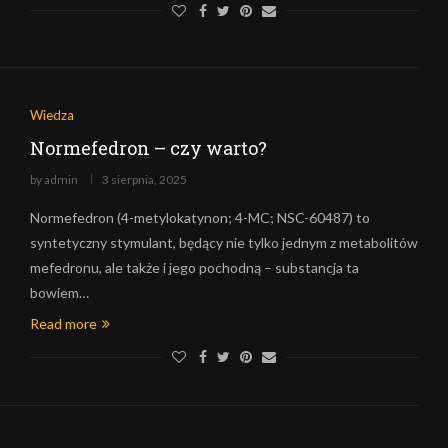
Wiedza
Normefedron – czy warto?
by
admin
3 sierpnia, 2025
Normefedron (4-metylokatynon; 4-MC; NSC-60487) to
syntetyczny stymulant, będący nie tylko jednym z metabolitów
mefedronu, ale także i jego pochodną – substancja ta
bowiem…
Read more