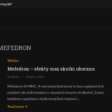
 związek?
NEP oraz alkohol: czy to połączenie jest n
MEFEDRON
Wiedza
Mefedron – efekty oraz skutki uboczne.
by
admin
25 lipca, 2026
Mefedron (4-MMC; 4-metylometkatynon) to bez wątpieni król
polskich ulic jeśli mówimy o używkach innych niż alkohol. Znany
każdemu napędzacz niezliczonej ilości imprez i…
Read more