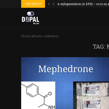
 wyszło jak...
TOP POSTY
4-etylopentedron (4-EPD) – co to za
Strona główna
»
mefedron
TAG: