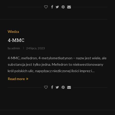
Wiedza
4-MMC
by
admin
24 lipca, 2023
4-MMC, mefedron, 4-metylometkatynon – nazw jest wiele, ale
substancja jest tylko jedna. Mefedron to niekwestionowany
król polskich ulic, napędzacz niezliczonej ilości imprez i…
Read more