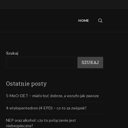
iebezpieczne?
Mefedron – efekty oraz skutki uboczne.
HOME
Szukaj
SZUKAJ
Ostatnie posty
5-MeO-DET – miało być dobrze, a wyszło jak zawsze
4-etylopentedron (4-EPD) – co to za związek?
NEP oraz alkohol: czy to połączenie jest
niebezpieczne?