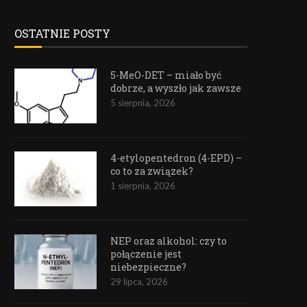
OSTATNIE POSTY
5-MeO-DET – miało być
dobrze, a wyszło jak zawsze
5 sierpnia, 2026
4-etylopentedron (4-EPD) –
co to za związek?
1 sierpnia, 2026
NEP oraz alkohol: czy to
połączenie jest
niebezpieczne?
29 lipca, 2026