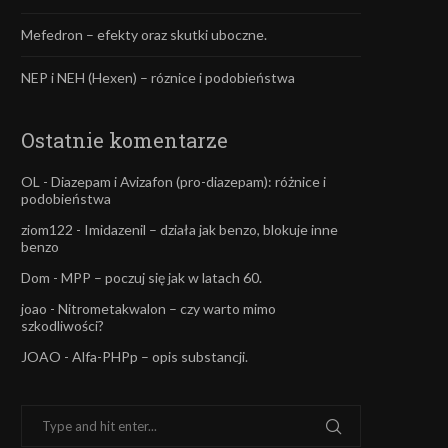
Mefedron – efekty oraz skutki uboczne.
NEP i NEH (Hexen) – róznice i podobieństwa
Ostatnie komentarze
OL
-
Diazepam i Avizafon (pro-diazepam): różnice i
podobieństwa
ziom122
-
Imidazenil – działa jak benzo, blokuje inne
benzo
Dom
-
MPP – poczuj się jak w latach 60.
joao
-
Nitrometakwalon – czy warto mimo
szkodliwości?
JOAO
-
Alfa-PHPp – opis substancji.