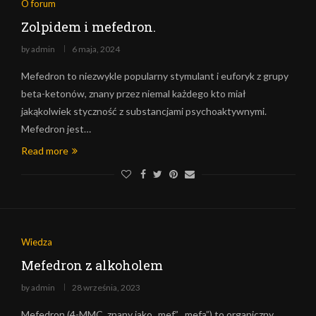
O forum
Zolpidem i mefedron.
by
admin
6 maja, 2024
Mefedron to niezwykle popularny stymulant i euforyk z grupy
beta-ketonów, znany przez niemal każdego kto miał
jakąkolwiek styczność z substancjami psychoaktywnymi.
Mefedron jest…
Read more
Wiedza
Mefedron z alkoholem
by
admin
28 września, 2023
Mefedron (4-MMC, znany jako „mef”, „mefa”) to organiczny