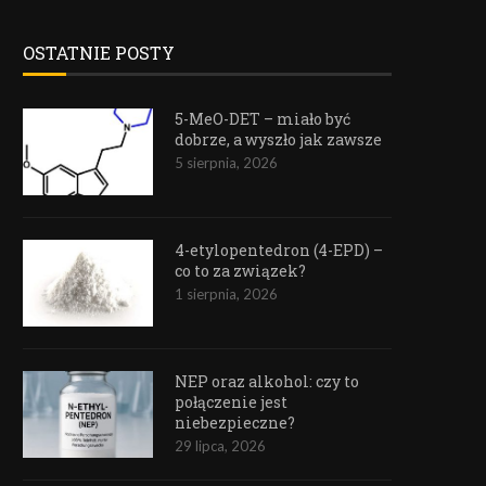
OSTATNIE POSTY
5-MeO-DET – miało być
dobrze, a wyszło jak zawsze
5 sierpnia, 2026
4-etylopentedron (4-EPD) –
co to za związek?
1 sierpnia, 2026
NEP oraz alkohol: czy to
połączenie jest
niebezpieczne?
29 lipca, 2026