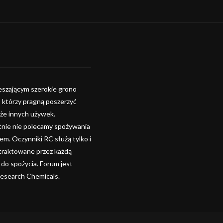
szającym szerokie grono
, którzy pragną poszerzyć
kże innych używek.
tnie nie polecamy spożywania
. Oczynniki RC służą tylko i
 traktowane przez każdą
 do spożycia. Forum jest
Research Chemicals.