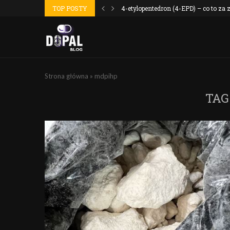
 wyszło jak...
TOP POSTY
4-etylopentedron (4-EPD) – co to za
Strona główna
»
mdpihp
TAG