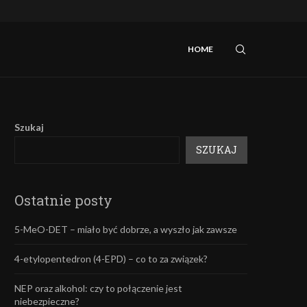
iebezpieczne?
Mefedron – efekty oraz skutki uboczne.
HOME
Szukaj
SZUKAJ
Ostatnie posty
5-MeO-DET – miało być dobrze, a wyszło jak zawsze
4-etylopentedron (4-EPD) – co to za związek?
NEP oraz alkohol: czy to połączenie jest
niebezpieczne?