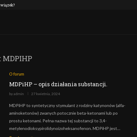
 związek?
NEP oraz alkohol: czy to połączenie jest n
:
MDPIHP
O forum
MDPiHP – opis działania substancji.
by
admin
27 kwietnia, 2024
MDPiHP to syntetyczny stymulant z rodziny katynonów (alfa-
aminoketonów) zwanych potocznie beta-ketonami lub po
prostu ketonami. Pełna nazwa tej substancji to 3,4-
metylenodioksypirolidynoizoheksanofenon. MDPiHP jest…