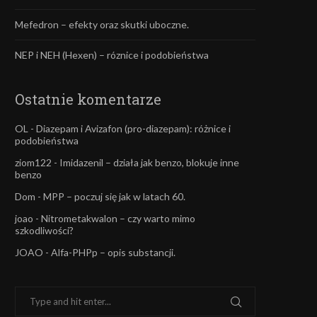
Mefedron – efekty oraz skutki uboczne.
NEP i NEH (Hexen) – róznice i podobieństwa
Ostatnie komentarze
OL
-
Diazepam i Avizafon (pro-diazepam): różnice i
podobieństwa
ziom122
-
Imidazenil – działa jak benzo, blokuje inne
benzo
Dom
-
MPP – poczuj się jak w latach 60.
joao
-
Nitrometakwalon – czy warto mimo
szkodliwości?
JOAO
-
Alfa-PHPp – opis substancji.