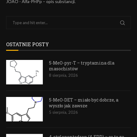
JOAO
-
Alfa-PHPp – opis substancji.
OSTATNIE POSTY
5-MeO-pyr-T – tryptamina dla
masochistów
8 sierpnia, 2026
5-MeO-DET – miało być dobrze, a
wyszło jak zawsze
5 sierpnia, 2026
4-etylopentedron (4-EPD) – co to za