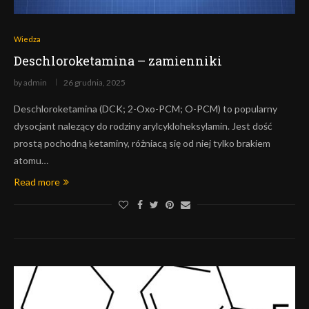
Wiedza
Deschloroketamina – zamienniki
by
admin
26 grudnia, 2025
Deschloroketamina (DCK; 2-Oxo-PCM; O-PCM) to popularny
dysocjant nalezący do rodziny arylcykloheksylamin. Jest dość
prostą pochodną ketaminy, różniacą się od niej tylko brakiem
atomu…
Read more