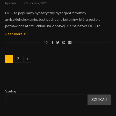
by
admin
26 sierpnia, 2023
DCK to popularny syntetyczny dysocjant z rodziny
arylcykloheksylamin. Jest pochodną ketaminy, która została
pozbawiona atomu chloru na 2 pozycji. Pełna nazwa DCK to…
Read more
2
1
Szukaj
SZUKAJ