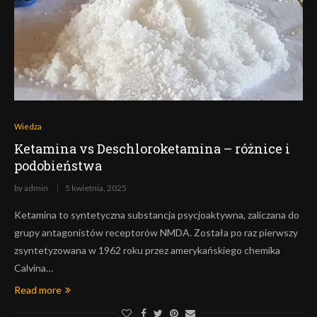
Wiedza
Ketamina vs Deschloroketamina – różnice i
podobieństwa
by
admin
5 kwietnia, 2025
Ketamina to syntetyczna substancja psycjoaktywna, zaliczana do
grupy antagonistów receptorów NMDA. Została po raz pierwszy
zsyntetyzowana w 1962 roku przez amerykańskiego chemika
Calvina…
Read more