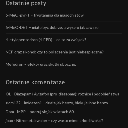
Ostatnie posty
5-MeO-pyr-T – tryptamina dla masochistów
5-MeO-DET – miało być dobrze, a wyszło jak zawsze
4-etylopentedron (4-EPD) – co to za związek?
NEP oraz alkohol: czy to połączenie jest niebezpieczne?
Mefedron – efekty oraz skutki uboczne.
Ostatnie komentarze
OL
-
Diazepam i Avizafon (pro-diazepam): różnice i podobieństwa
ziom122
-
Imidazenil – działa jak benzo, blokuje inne benzo
Dom
-
MPP – poczuj się jak w latach 60.
joao
-
Nitrometakwalon – czy warto mimo szkodliwości?