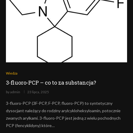
Wiedza
3-fluoro-PCP – co to za substancja?
by
admin
23 lipca, 2025
3-fluoro-PCP (3F-PCP, F-PCP, fluoro-PCP) to syntetyczny
dysocjant należący do rodziny arylcykloheksyloamin, potocznie
zwanych arylkami. 3-fluoro-PCP jest jedną z wielu pochodnych
PCP (fencyklidyny) które…