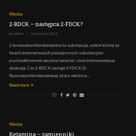
Wiedza
2-BDCK – następca 2-FDCK?
by
admin
2 czerwca, 2024
2-bromodeschloroketamina to substancja, wokół której na
forach internetowych poświęconych substancjom
psychoaktywnym zaczyna narastać coraz intensywiejsza
dyskusja. Czy 2-BDCK zastąpi 2-FDCK (2-
fluorodeschloroketamina), które wkrótce…
Read more
Wiedza
Ketamina – zamienniki.