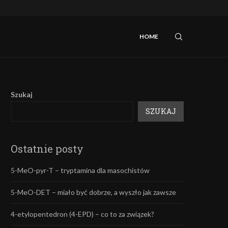
zek?
NEP oraz alkohol: czy to połączenie jest niebez
HOME
Szukaj
SZUKAJ
Ostatnie posty
5-MeO-pyr-T – tryptamina dla masochistów
5-MeO-DET – miało być dobrze, a wyszło jak zawsze
4-etylopentedron (4-EPD) – co to za związek?