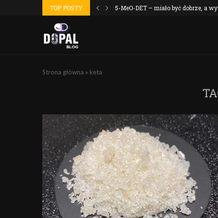
masochistów
TOP POSTY
5-MeO-DET – miało być dobrze, a wysz
Strona główna
»
keta
TA