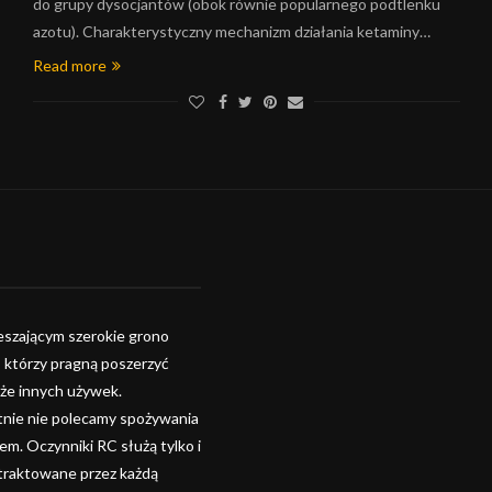
do grupy dysocjantów (obok równie popularnego podtlenku
azotu). Charakterystyczny mechanizm działania ketaminy…
Read more
szającym szerokie grono
, którzy pragną poszerzyć
kże innych używek.
tnie nie polecamy spożywania
. Oczynniki RC służą tylko i
 traktowane przez każdą