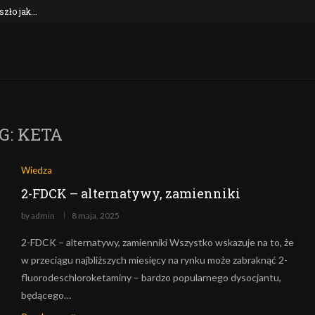
ło jak...
4-etylopentedron (4-EPD) – co to za zwią
G:
KETA
Wiedza
2-FDCK – alternatywy, zamienniki
by
admin
8 maja, 2025
2-FDCK – alternatywy, zamienniki Wszystko wskazuje na to, że
w przeciągu najbliższych miesięcy na rynku może zabraknąć 2-
fluorodeschloroketaminy – bardzo popularnego dysocjantu,
będącego…