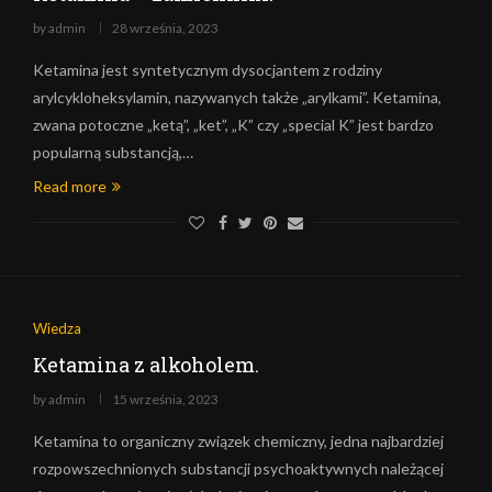
by
admin
28 września, 2023
Ketamina jest syntetycznym dysocjantem z rodziny
arylcykloheksylamin, nazywanych także „arylkami”. Ketamina,
zwana potoczne „ketą”, „ket”, „K” czy „special K” jest bardzo
popularną substancją,…
Read more
Wiedza
Ketamina z alkoholem.
by
admin
15 września, 2023
Ketamina to organiczny związek chemiczny, jedna najbardziej
rozpowszechnionych substancji psychoaktywnych należącej