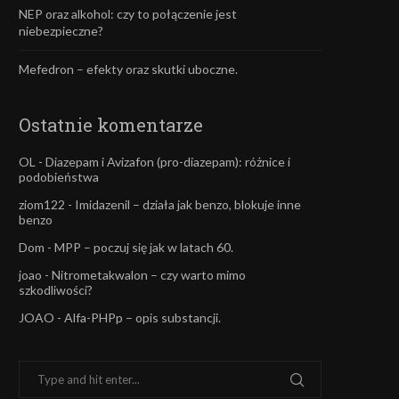
NEP oraz alkohol: czy to połączenie jest
niebezpieczne?
Mefedron – efekty oraz skutki uboczne.
Ostatnie komentarze
OL
-
Diazepam i Avizafon (pro-diazepam): różnice i
podobieństwa
ziom122
-
Imidazenil – działa jak benzo, blokuje inne
benzo
Dom
-
MPP – poczuj się jak w latach 60.
joao
-
Nitrometakwalon – czy warto mimo
szkodliwości?
JOAO
-
Alfa-PHPp – opis substancji.