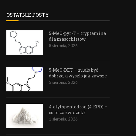
OSTATNIE POSTY
5-MeO-pyr-T – tryptamina
dla masochistów
8 sierpnia, 2026
5-MeO-DET – miało być
dobrze, a wyszło jak zawsze
5 sierpnia, 2026
4-etylopentedron (4-EPD) –
co to za związek?
1 sierpnia, 2026