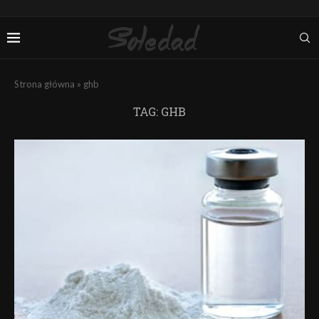
Strona główna
»
ghb
TAG:
GHB