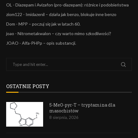
OL
-
Diazepam i Avizafon (pro-diazepam): różnice i podobieństwa
ziom122
-
Imidazenil – działa jak benzo, blokuje inne benzo
Dom
-
MPP – poczuj się jak w latach 60.
joao
-
Nitrometakwalon – czy warto mimo szkodliwości?
JOAO
-
Alfa-PHPp – opis substancji.
OSTATNIE POSTY
5-MeO-pyr-T – tryptamina dla
masochistów
8 sierpnia, 2026