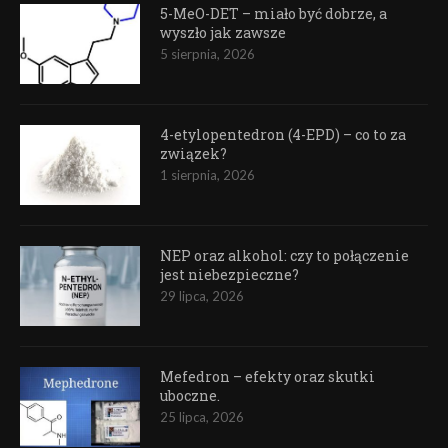
5-MeO-DET – miało być dobrze, a
wyszło jak zawsze
5 sierpnia, 2026
4-etylopentedron (4-EPD) – co to za
związek?
1 sierpnia, 2026
NEP oraz alkohol: czy to połączenie
jest niebezpieczne?
29 lipca, 2026
Mefedron – efekty oraz skutki
uboczne.
25 lipca, 2026