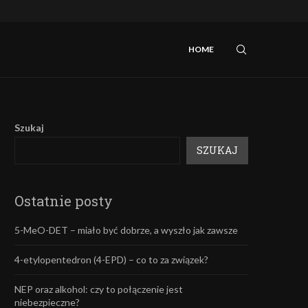
iebezpieczne?
Mefedron – efekty oraz skutki uboczne.
HOME
Szukaj
SZUKAJ
Ostatnie posty
5-MeO-DET – miało być dobrze, a wyszło jak zawsze
4-etylopentedron (4-EPD) – co to za związek?
NEP oraz alkohol: czy to połączenie jest
niebezpieczne?