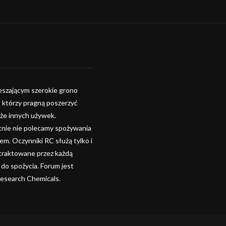
szającym szerokie grono
, którzy pragną poszerzyć
kże innych używek.
tnie nie polecamy spożywania
. Oczynniki RC służą tylko i
 traktowane przez każdą
 do spożycia. Forum jest
Research Chemicals.