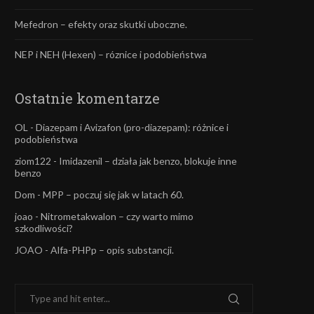
Mefedron – efekty oraz skutki uboczne.
NEP i NEH (Hexen) – róznice i podobieństwa
Ostatnie komentarze
OL
-
Diazepam i Avizafon (pro-diazepam): różnice i
podobieństwa
ziom122
-
Imidazenil – działa jak benzo, blokuje inne
benzo
Dom
-
MPP – poczuj się jak w latach 60.
joao
-
Nitrometakwalon – czy warto mimo
szkodliwości?
JOAO
-
Alfa-PHPp – opis substancji.