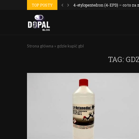
 wyszło jak...
TOP POSTY
4-etylopentedron (4-EPD) – co to za
Strona główna
»
gdzie kupić gbl
TAG:
GDZ