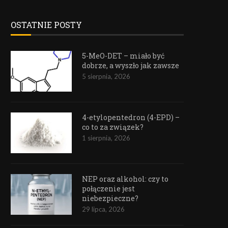
OSTATNIE POSTY
5-MeO-DET – miało być
dobrze, a wyszło jak zawsze
5 sierpnia, 2026
4-etylopentedron (4-EPD) –
co to za związek?
1 sierpnia, 2026
NEP oraz alkohol: czy to
połączenie jest
niebezpieczne?
29 lipca, 2026