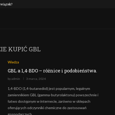
 związek?
NEP oraz alkohol: czy to połączenie jest n
IE KUPIĆ GBL
Wiedza
GBL a 1,4-BDO – różnice i podobieństwa.
by
admin
3 marca, 2024
1,4-BDO (1,4-butanediol) jest popularnym, legalnym
zamiennikiem GBL (gamma-butyrolaktonu) powszechnie i
łatwo dostępnym w internecie, zarówno w sklepach
oferujących odczynniki chemiczne do zastosowań
gospodarczych…