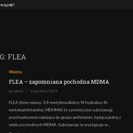
 związek?
NEP oraz alkohol: czy to połączenie jest n
G:
FLEA
Wiedza
FLEA – zapomniana pochodna MDMA
by
admin
12 grudnia, 2024
FLEA (inne nazwy: 3,4-metylenodioksy-N-hydroksy-N-
metyloamfetamina; MDHMA) to syntetyczna substancja
psychoaktywna należąca do grupy amfetamin, będąca jedną z
wielu pochodnych MDMA. Substancja ta występuje w…