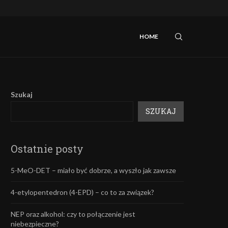
iebezpieczne?
Mefedron – efekty oraz skutki uboczne.
HOME
Szukaj
SZUKAJ
Ostatnie posty
5-MeO-DET – miało być dobrze, a wyszło jak zawsze
4-etylopentedron (4-EPD) – co to za związek?
NEP oraz alkohol: czy to połączenie jest
niebezpieczne?