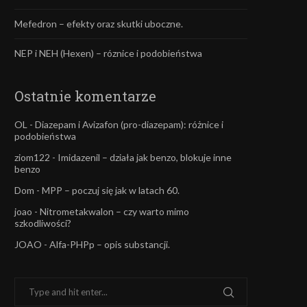
Mefedron – efekty oraz skutki uboczne.
NEP i NEH (Hexen) – róznice i podobieństwa
Ostatnie komentarze
OL
-
Diazepam i Avizafon (pro-diazepam): różnice i
podobieństwa
ziom122
-
Imidazenil – działa jak benzo, blokuje inne
benzo
Dom
-
MPP – poczuj się jak w latach 60.
joao
-
Nitrometakwalon – czy warto mimo
szkodliwości?
JOAO
-
Alfa-PHPp – opis substancji.