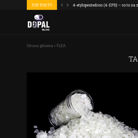
 wyszło jak...
TOP POSTY
4-etylopentedron (4-EPD) – co to za
Strona główna
»
FLEA
TA