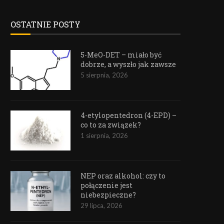
OSTATNIE POSTY
5-MeO-DET – miało być
dobrze, a wyszło jak zawsze
5 sierpnia, 2026
4-etylopentedron (4-EPD) –
co to za związek?
1 sierpnia, 2026
NEP oraz alkohol: czy to
połączenie jest
niebezpieczne?
29 lipca, 2026