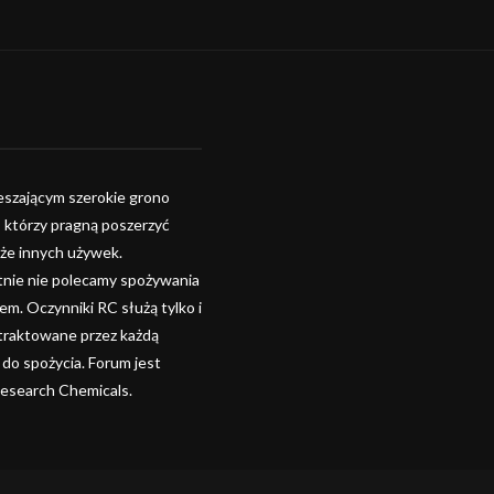
szającym szerokie grono
, którzy pragną poszerzyć
kże innych używek.
tnie nie polecamy spożywania
. Oczynniki RC służą tylko i
 traktowane przez każdą
 do spożycia. Forum jest
Research Chemicals.