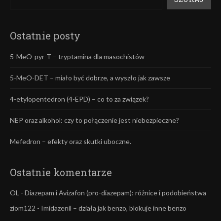
Ostatnie posty
5-MeO-pyr-T – tryptamina dla masochistów
5-MeO-DET – miało być dobrze, a wyszło jak zawsze
4-etylopentedron (4-EPD) – co to za związek?
NEP oraz alkohol: czy to połączenie jest niebezpieczne?
Mefedron – efekty oraz skutki uboczne.
Ostatnie komentarze
OL
-
Diazepam i Avizafon (pro-diazepam): różnice i podobieństwa
ziom122
-
Imidazenil – działa jak benzo, blokuje inne benzo