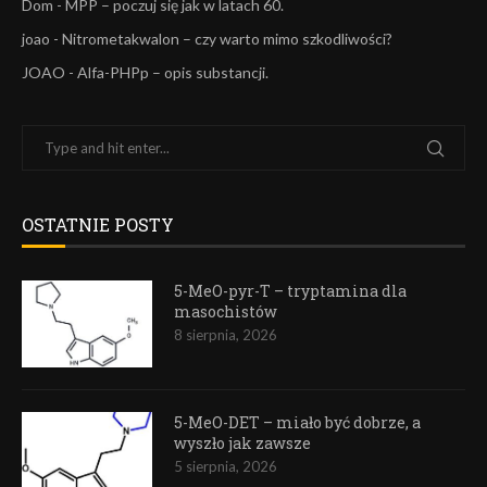
Dom
-
MPP – poczuj się jak w latach 60.
joao
-
Nitrometakwalon – czy warto mimo szkodliwości?
JOAO
-
Alfa-PHPp – opis substancji.
OSTATNIE POSTY
5-MeO-pyr-T – tryptamina dla
masochistów
8 sierpnia, 2026
5-MeO-DET – miało być dobrze, a
wyszło jak zawsze
5 sierpnia, 2026