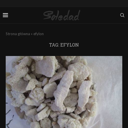
Strona główna
»
efylon
TAG:
EFYLON