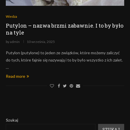
Wiedza
Putylon – nazwa brzmi zabawnie. I to by było
na tyle
by
admin
10 września, 2025
Putylon (putylone) to jeden ze związków, które możemy zaliczyć
do tych, które fajnie się nazywają i to by było wszystko z ich zalet.
…
Read more
Szukaj
SZUKAJ