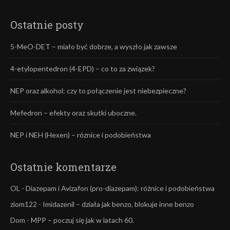
Ostatnie posty
5-MeO-DET – miało być dobrze, a wyszło jak zawsze
4-etylopentedron (4-EPD) – co to za związek?
NEP oraz alkohol: czy to połączenie jest niebezpieczne?
Mefedron – efekty oraz skutki uboczne.
NEP i NEH (Hexen) – róznice i podobieństwa
Ostatnie komentarze
OL
-
Diazepam i Avizafon (pro-diazepam): różnice i podobieństwa
ziom122
-
Imidazenil – działa jak benzo, blokuje inne benzo
Dom
-
MPP – poczuj się jak w latach 60.