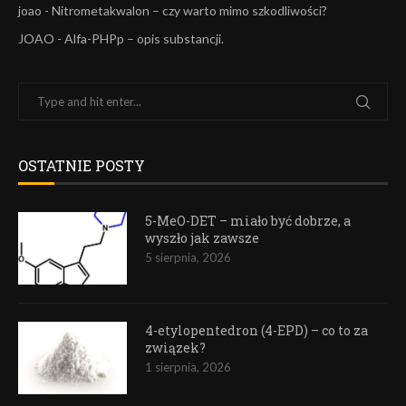
joao
-
Nitrometakwalon – czy warto mimo szkodliwości?
JOAO
-
Alfa-PHPp – opis substancji.
OSTATNIE POSTY
5-MeO-DET – miało być dobrze, a
wyszło jak zawsze
5 sierpnia, 2026
4-etylopentedron (4-EPD) – co to za
związek?
1 sierpnia, 2026