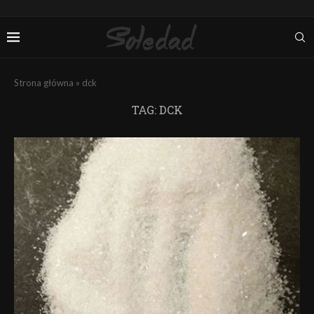
Strona główna
»
dck
TAG:
DCK