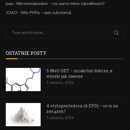
joao
-
Nitrometakwalon – czy warto mimo szkodliwości?
JOAO
-
Alfa-PHPp – opis substancji.
OSTATNIE POSTY
5-MeO-DET – miało być dobrze, a
wyszło jak zawsze
5 sierpnia, 2026
4-etylopentedron (4-EPD) – co to za
związek?
1 sierpnia, 2026