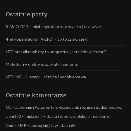
Ostatnie posty
5-MeO-DET – miało być dobrze, a wyszło jak zawsze
4-etylopentedron (4-EPD) – co to za związek?
NEP oraz alkohol: czy to połączenie jest niebezpieczne?
Mefedron – efekty oraz skutki uboczne.
NEP i NEH (Hexen) – róznice i podobieństwa
Ostatnie komentarze
OL
-
Diazepam i Avizafon (pro-diazepam): różnice i podobieństwa
ziom122
-
Imidazenil – działa jak benzo, blokuje inne benzo
Dom
-
MPP – poczuj się jak w latach 60.