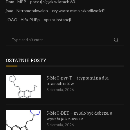
Dom
-
MPP – poczuj się jak w latach 60.
joao
-
Nitrometakwalon – czy warto mimo szkodliwości?
JOAO
-
Alfa-PHPp – opis substancji.
OSTATNIE POSTY
5-MeO-pyr-T – tryptamina dla
masochistów
8 sierpnia, 2026
5-MeO-DET – miało być dobrze, a
wyszło jak zawsze
5 sierpnia, 2026