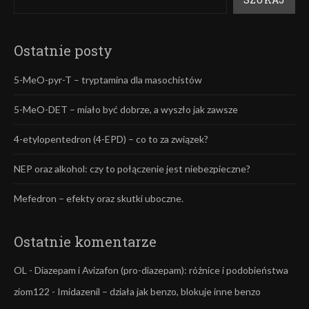
Ostatnie posty
5-MeO-pyr-T – tryptamina dla masochistów
5-MeO-DET – miało być dobrze, a wyszło jak zawsze
4-etylopentedron (4-EPD) – co to za związek?
NEP oraz alkohol: czy to połączenie jest niebezpieczne?
Mefedron – efekty oraz skutki uboczne.
Ostatnie komentarze
OL
-
Diazepam i Avizafon (pro-diazepam): różnice i podobieństwa
ziom122
-
Imidazenil – działa jak benzo, blokuje inne benzo