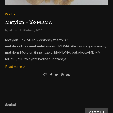
Wiedza
Metylon – bk-MDMA
by
admin
9 lutego, 2025
Metylon – bk-MDMA Wszyscy znamy 3,4-
metylenodioksymetamfetaminę – MDMA. Ale czy wszyscy znamy
metylon? Metylon (inne nazwy: bk-MDMA, beta-keto-MDMA
MDMC, M1) to syntetyczna substancja…
Read more
Szukaj
SZUKAJ