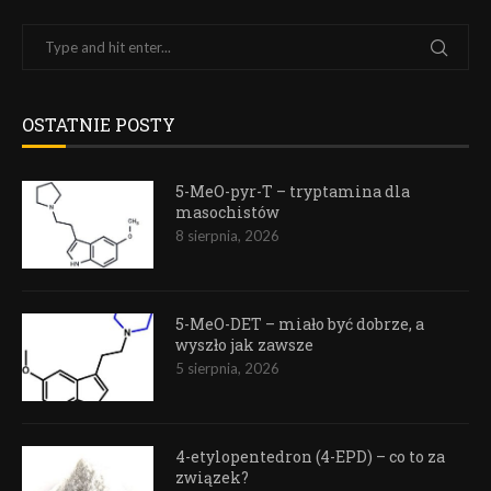
OSTATNIE POSTY
5-MeO-pyr-T – tryptamina dla
masochistów
8 sierpnia, 2026
5-MeO-DET – miało być dobrze, a
wyszło jak zawsze
5 sierpnia, 2026
4-etylopentedron (4-EPD) – co to za
związek?