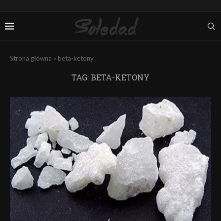
Strona główna
»
beta-ketony
TAG:
BETA-KETONY