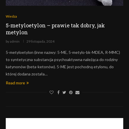
Wiedza
5-metyloetylon – prawie tak dobry, jak
metylon
by
admin
29 listopada, 2024
5-metyloetylon (inne nazwy: 5-ME, 5-metylo-bk-MDEA, R-MMC)
to syntetyczna substancja psychoaktywna należąca do rodziny
katynonów (beta-ketonów). 5-ME jest pochodną etylonu, do
której dodana została…
Read more