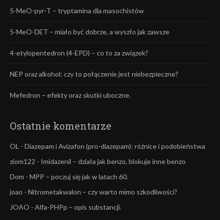
5-MeO-pyr-T – tryptamina dla masochistów
5-MeO-DET – miało być dobrze, a wyszło jak zawsze
4-etylopentedron (4-EPD) – co to za związek?
NEP oraz alkohol: czy to połączenie jest niebezpieczne?
Mefedron – efekty oraz skutki uboczne.
Ostatnie komentarze
OL
-
Diazepam i Avizafon (pro-diazepam): różnice i podobieństwa
ziom122
-
Imidazenil – działa jak benzo, blokuje inne benzo
Dom
-
MPP – poczuj się jak w latach 60.
joao
-
Nitrometakwalon – czy warto mimo szkodliwości?
JOAO
-
Alfa-PHPp – opis substancji.