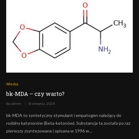
Wiedza
bk-MDA – czy warto?
by
admin
8 sierpnia, 2024
bk-MDA to syntetyczny stymulant i empatogen należący do
rodziny katynonów (Beta-ketonów). Substancja ta została po raz
pierwszy zsyntezowana i opisana w 1996 w…