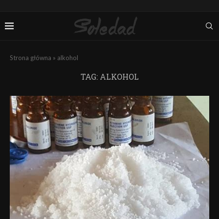
Strona główna
»
alkohol
TAG:
ALKOHOL