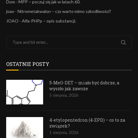
Dom
-
MPP – poczuj się jak w latach 60.
joao
-
Nitrometakwalon – czy warto mimo szkodliwości?
JOAO
-
Alfa-PHPp – opis substancji.
OSTATNIE POSTY
5-MeO-DET – miało być dobrze, a
wyszło jak zawsze
5 sierpnia, 2026
4-etylopentedron (4-EPD) – co to za
związek?
1 sierpnia, 2026