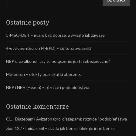
Ostatnie posty
5-MeO-DET – miało być dobrze, a wyszło jak zawsze
4-etylopentedron (4-EPD) – co to za związek?
NEP oraz alkohol: czy to połączenie jest niebezpieczne?
Mefedron – efekty oraz skutki uboczne.
NEP i NEH (Hexen) – róznice i podobieństwa
Ostatnie komentarze
OL
-
Diazepam i Avizafon (pro-diazepam): różnice i podobieństwa
ziom122
-
Imidazenil – działa jak benzo, blokuje inne benzo