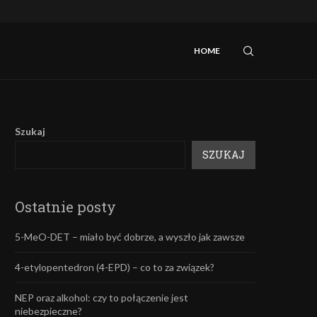
iebezpieczne?
Mefedron – efekty oraz skutki uboczne.
HOME
Szukaj
SZUKAJ
Ostatnie posty
5-MeO-DET – miało być dobrze, a wyszło jak zawsze
4-etylopentedron (4-EPD) – co to za związek?
NEP oraz alkohol: czy to połączenie jest
niebezpieczne?