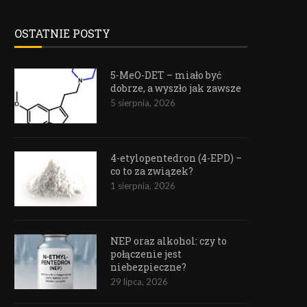
OSTATNIE POSTY
5-MeO-DET – miało być
dobrze, a wyszło jak zawsze
5 sierpnia, 2026
4-etylopentedron (4-EPD) –
co to za związek?
1 sierpnia, 2026
NEP oraz alkohol: czy to
połączenie jest
niebezpieczne?
29 lipca, 2026