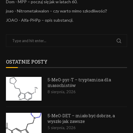
Dom
-
MPP – poczuj się jak w latach 60.
joao
-
Nitrometakwalon – czy warto mimo szkodliwości?
JOAO
-
Alfa-PHPp – opis substancji.
OSTATNIE POSTY
5-MeO-pyr-T – tryptamina dla
masochistów
8 sierpnia, 2026
5-MeO-DET – miało być dobrze, a
wyszło jak zawsze
5 sierpnia, 2026