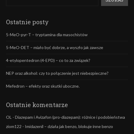
Ostatnie posty
5-MeO-pyr-T – tryptamina dla masochistów
5-MeO-DET – miało być dobrze, a wyszło jak zawsze
4-etylopentedron (4-EPD) – co to za związek?
NEP oraz alkohol: czy to połączenie jest niebezpieczne?
Mefedron – efekty oraz skutki uboczne.
Ostatnie komentarze
OL
-
Diazepam i Avizafon (pro-diazepam): różnice i podobieństwa
ziom122
-
Imidazenil – działa jak benzo, blokuje inne benzo