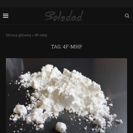
Strona główna
»
4f-mhp
TAG:
4F-MHP