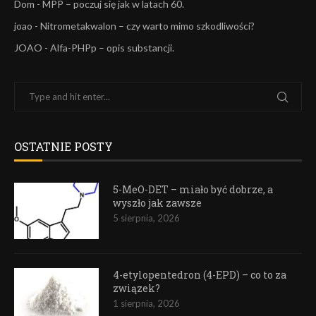
Dom
-
MPP – poczuj się jak w latach 60.
joao
-
Nitrometakwalon – czy warto mimo szkodliwości?
JOAO
-
Alfa-PHPp – opis substancji.
OSTATNIE POSTY
5-MeO-DET – miało być dobrze, a
wyszło jak zawsze
5 sierpnia, 2026
4-etylopentedron (4-EPD) – co to za
związek?
1 sierpnia, 2026