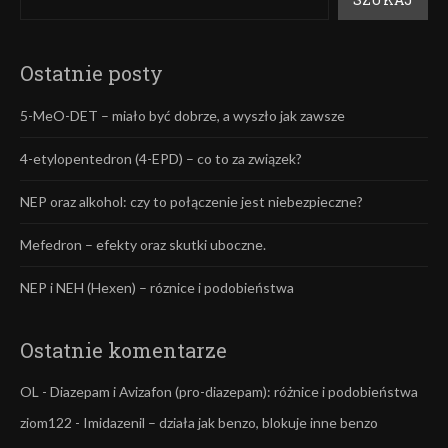
Ostatnie posty
5-MeO-DET – miało być dobrze, a wyszło jak zawsze
4-etylopentedron (4-EPD) – co to za związek?
NEP oraz alkohol: czy to połączenie jest niebezpieczne?
Mefedron – efekty oraz skutki uboczne.
NEP i NEH (Hexen) – róznice i podobieństwa
Ostatnie komentarze
OL
-
Diazepam i Avizafon (pro-diazepam): różnice i podobieństwa
ziom122
-
Imidazenil – działa jak benzo, blokuje inne benzo