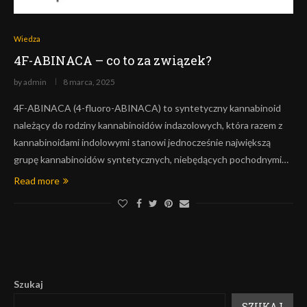
Wiedza
4F-ABINACA – co to za związek?
by
admin
8 marca, 2025
4F-ABINACA (4-fluoro-ABINACA) to syntetyczny kannabinoid
należący do rodziny kannabinoidów indazolowych, która razem z
kannabinoidami indolowymi stanowi jednocześnie największą
grupę kannabinoidów syntetycznych, niebędących pochodnymi…
Read more
Szukaj
SZUKAJ