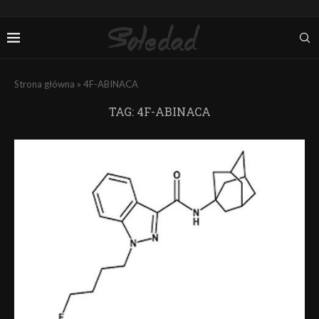
Strona główna
»
4F-ABINACA
TAG:
4F-ABINACA