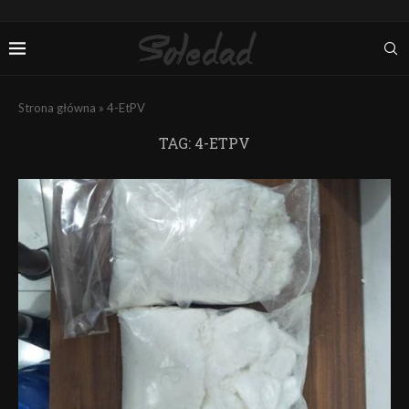
Strona główna
»
4-EtPV
TAG:
4-ETPV