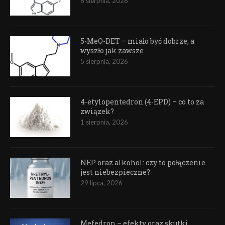
8 sierpnia, 2026
5-MeO-DET – miało być dobrze, a
wyszło jak zawsze
5 sierpnia, 2026
4-etylopentedron (4-EPD) – co to za
związek?
1 sierpnia, 2026
NEP oraz alkohol: czy to połączenie
jest niebezpieczne?
29 lipca, 2026
Mefedron – efekty oraz skutki