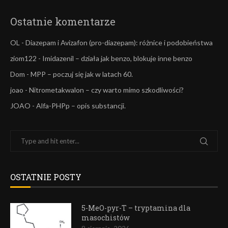
Ostatnie komentarze
OL
-
Diazepam i Avizafon (pro-diazepam): różnice i podobieństwa
ziom122
-
Imidazenil – działa jak benzo, blokuje inne benzo
Dom
-
MPP – poczuj się jak w latach 60.
joao
-
Nitrometakwalon – czy warto mimo szkodliwości?
JOAO
-
Alfa-PHPp – opis substancji.
OSTATNIE POSTY
5-MeO-pyr-T – tryptamina dla
masochistów