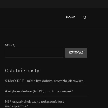
iebezpieczne?
Mefedron – efekty oraz skutki uboczne.
HOME
Szukaj
SZUKAJ
Ostatnie posty
5-MeO-DET – miało być dobrze, a wyszło jak zawsze
4-etylopentedron (4-EPD) – co to za związek?
NEP oraz alkohol: czy to połączenie jest
niebezpieczne?