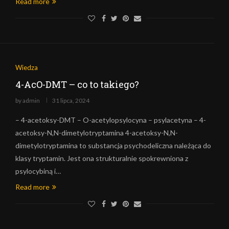
Read more
Wiedza
4-AcO-DMT – co to takiego?
by
admin
31 lipca, 2024
– 4-acetoksy-DMT – O-acetylopsylocyna – psylacetyna – 4-
acetoksy-N,N-dimetylotryptamina 4-acetoksy-N,N-
dimetylotryptamina to substancja psychodeliczna należąca do
klasy tryptamin. Jest ona strukturalnie spokrewniona z
psylocybiną i…
Read more