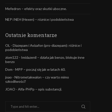
Mefedron – efekty oraz skutki uboczne.
NEP i NEH (Hexen) – róznice i podobieństwa
Ostatnie komentarze
OL
-
Diazepam i Avizafon (pro-diazepam): różnice i
podobieństwa
ziom122
-
Imidazenil – działa jak benzo, blokuje inne
benzo
Dom
-
MPP – poczuj się jak w latach 60.
joao
-
Nitrometakwalon – czy warto mimo
szkodliwości?
JOAO
-
Alfa-PHPp – opis substancji.