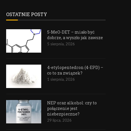
OSTATNIE POSTY
5-MeO-DET – miało być
dobrze, a wyszło jak zawsze
5 sierpnia, 2026
4-etylopentedron (4-EPD) –
co to za związek?
1 sierpnia, 2026
NEP oraz alkohol: czy to
połączenie jest
niebezpieczne?
29 lipca, 2026