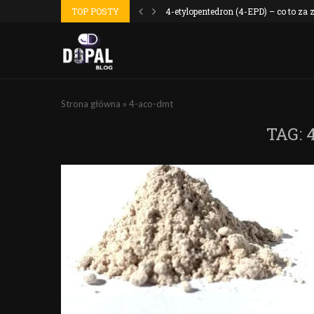
 wyszło jak...
TOP POSTY
4-etylopentedron (4-EPD) – co to za
Strona główna
»
4-aco-dmt
TAG: