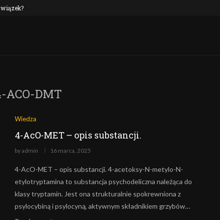
 związek?
NEP oraz alkohol: czy to połączenie jest n
4-ACO-DMT
Wiedza
4-AcO-MET – opis substancji.
by
admin
16 marca, 2025
4-AcO-MET – opis substancji. 4-acetoksy-N-metylo-N-
etylotryptamina to substancja psychodeliczna należąca do
klasy tryptamin. Jest ona strukturalnie spokrewniona z
psylocybiną i psylocyną, aktywnym składnikiem grzybów…