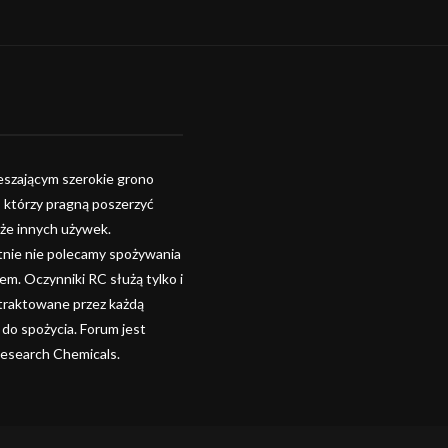
szającym szerokie grono
, którzy pragną poszerzyć
kże innych używek.
tnie nie polecamy spożywania
. Oczynniki RC służą tylko i
 traktowane przez każdą
 do spożycia. Forum jest
Research Chemicals.