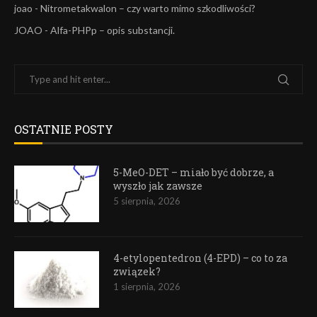
joao
-
Nitrometakwalon – czy warto mimo szkodliwości?
JOAO
-
Alfa-PHPp – opis substancji.
OSTATNIE POSTY
5-MeO-DET – miało być dobrze, a
wyszło jak zawsze
5 sierpnia, 2026
4-etylopentedron (4-EPD) – co to za
związek?
1 sierpnia, 2026