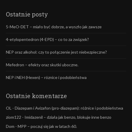
Ostatnie posty
5-MeO-DET – miało być dobrze, a wyszło jak zawsze
4-etylopentedron (4-EPD) – co to za związek?
NEP oraz alkohol: czy to połączenie jest niebezpieczne?
Mefedron – efekty oraz skutki uboczne.
NEP i NEH (Hexen) – róznice i podobieństwa
Ostatnie komentarze
OL
-
Diazepam i Avizafon (pro-diazepam): różnice i podobieństwa
ziom122
-
Imidazenil – działa jak benzo, blokuje inne benzo
Dom
-
MPP – poczuj się jak w latach 60.