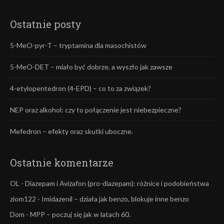
Ostatnie posty
5-MeO-pyr-T – tryptamina dla masochistów
5-MeO-DET – miało być dobrze, a wyszło jak zawsze
4-etylopentedron (4-EPD) – co to za związek?
NEP oraz alkohol: czy to połączenie jest niebezpieczne?
Mefedron – efekty oraz skutki uboczne.
Ostatnie komentarze
OL
-
Diazepam i Avizafon (pro-diazepam): różnice i podobieństwa
ziom122
-
Imidazenil – działa jak benzo, blokuje inne benzo
Dom
-
MPP – poczuj się jak w latach 60.