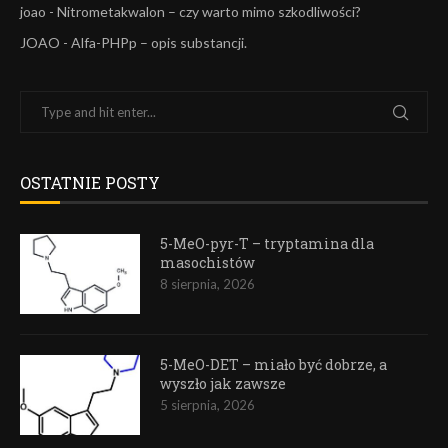
joao
-
Nitrometakwalon – czy warto mimo szkodliwości?
JOAO
-
Alfa-PHPp – opis substancji.
OSTATNIE POSTY
5-MeO-pyr-T – tryptamina dla
masochistów
8 sierpnia, 2026
5-MeO-DET – miało być dobrze, a
wyszło jak zawsze
5 sierpnia, 2026