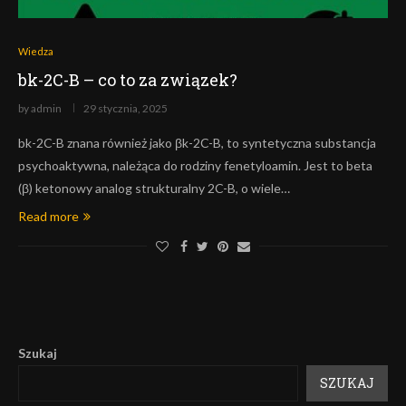
Wiedza
bk-2C-B – co to za związek?
by
admin
29 stycznia, 2025
bk-2C-B znana również jako βk-2C-B, to syntetyczna substancja
psychoaktywna, należąca do rodziny fenetyloamin. Jest to beta
(β) ketonowy analog strukturalny 2C-B, o wiele…
Read more
Szukaj
SZUKAJ