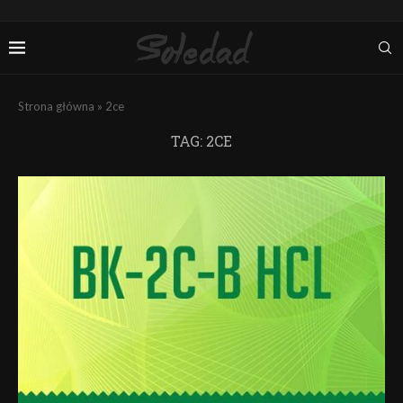
Strona główna
»
2ce
TAG:
2CE