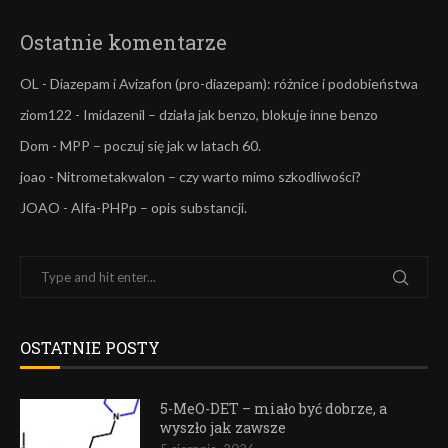
Ostatnie komentarze
OL
-
Diazepam i Avizafon (pro-diazepam): różnice i podobieństwa
ziom122
-
Imidazenil – działa jak benzo, blokuje inne benzo
Dom
-
MPP – poczuj się jak w latach 60.
joao
-
Nitrometakwalon – czy warto mimo szkodliwości?
JOAO
-
Alfa-PHPp – opis substancji.
OSTATNIE POSTY
5-MeO-DET – miało być dobrze, a
wyszło jak zawsze