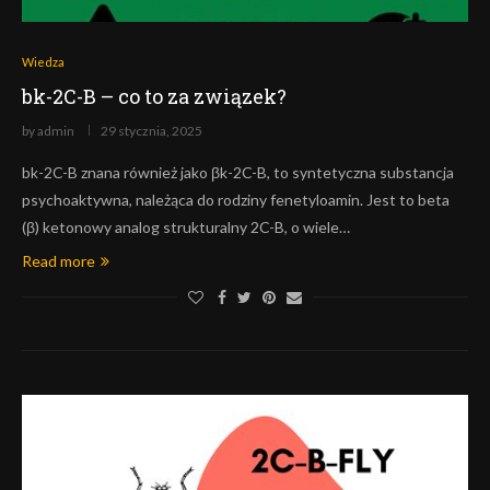
Wiedza
bk-2C-B – co to za związek?
by
admin
29 stycznia, 2025
bk-2C-B znana również jako βk-2C-B, to syntetyczna substancja
psychoaktywna, należąca do rodziny fenetyloamin. Jest to beta
(β) ketonowy analog strukturalny 2C-B, o wiele…
Read more