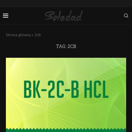
Strona główna
»
2cb
TAG:
2CB