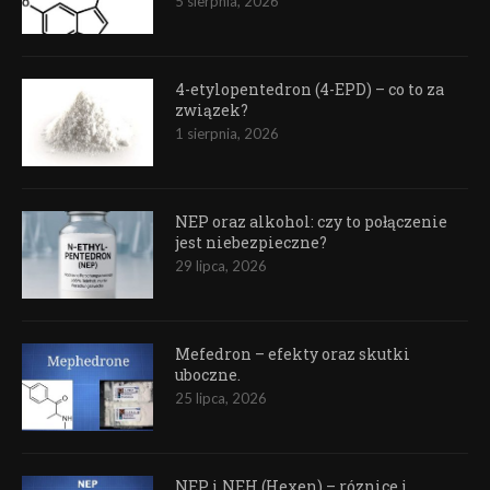
5 sierpnia, 2026
4-etylopentedron (4-EPD) – co to za
związek?
1 sierpnia, 2026
NEP oraz alkohol: czy to połączenie
jest niebezpieczne?
29 lipca, 2026
Mefedron – efekty oraz skutki
uboczne.
25 lipca, 2026
NEP i NEH (Hexen) – róznice i