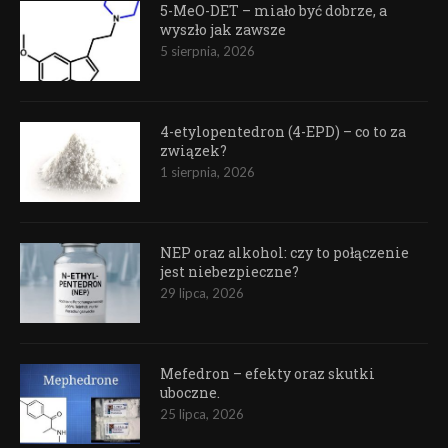
5-MeO-DET – miało być dobrze, a
wyszło jak zawsze
5 sierpnia, 2026
4-etylopentedron (4-EPD) – co to za
związek?
1 sierpnia, 2026
NEP oraz alkohol: czy to połączenie
jest niebezpieczne?
29 lipca, 2026
Mefedron – efekty oraz skutki
uboczne.
25 lipca, 2026