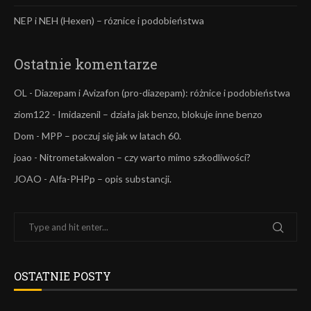
NEP i NEH (Hexen) – róznice i podobieństwa
Ostatnie komentarze
OL
-
Diazepam i Avizafon (pro-diazepam): różnice i podobieństwa
ziom122
-
Imidazenil – działa jak benzo, blokuje inne benzo
Dom
-
MPP – poczuj się jak w latach 60.
joao
-
Nitrometakwalon – czy warto mimo szkodliwości?
JOAO
-
Alfa-PHPp – opis substancji.
OSTATNIE POSTY