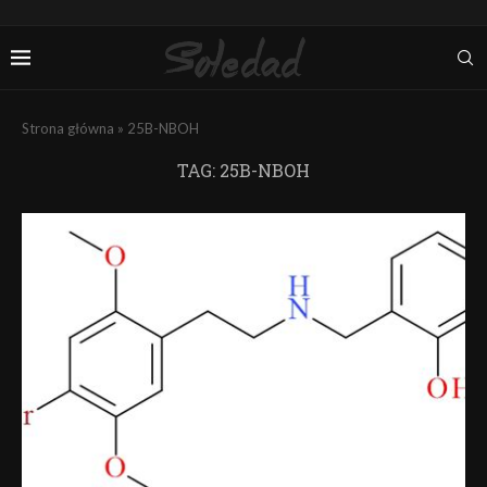
Strona główna
»
25B-NBOH
TAG:
25B-NBOH