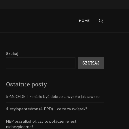
iebezpieczne?
Mefedron – efekty oraz skutki uboczne.
HOME
Szukaj
SZUKAJ
Ostatnie posty
5-MeO-DET – miało być dobrze, a wyszło jak zawsze
4-etylopentedron (4-EPD) – co to za związek?
NEP oraz alkohol: czy to połączenie jest
niebezpieczne?