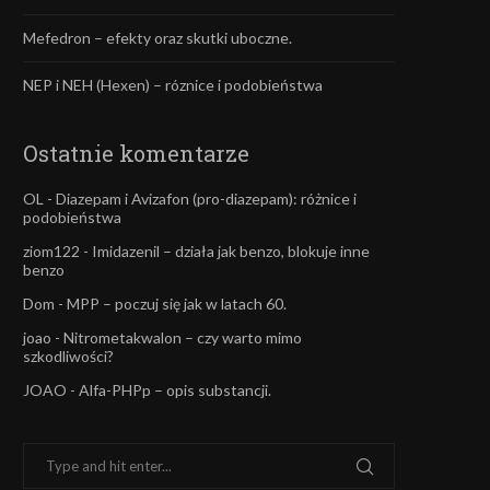
Mefedron – efekty oraz skutki uboczne.
NEP i NEH (Hexen) – róznice i podobieństwa
Ostatnie komentarze
OL
-
Diazepam i Avizafon (pro-diazepam): różnice i
podobieństwa
ziom122
-
Imidazenil – działa jak benzo, blokuje inne
benzo
Dom
-
MPP – poczuj się jak w latach 60.
joao
-
Nitrometakwalon – czy warto mimo
szkodliwości?
JOAO
-
Alfa-PHPp – opis substancji.