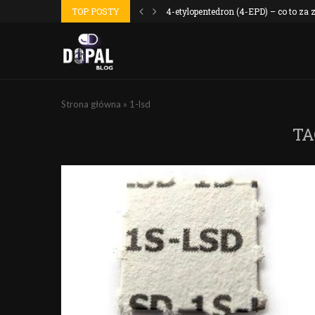
 wyszło jak...
TOP POSTY
4-etylopentedron (4-EPD) – co to za
Strona główna
»
1-lsd
TA