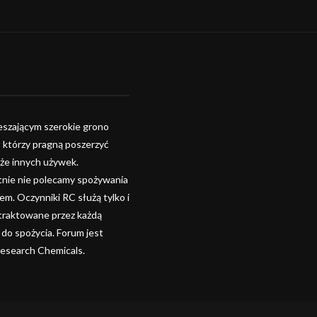
szającym szerokie grono
, którzy pragną poszerzyć
kże innych używek.
tnie nie polecamy spożywania
. Oczynniki RC służą tylko i
 traktowane przez każdą
 do spożycia. Forum jest
Research Chemicals.