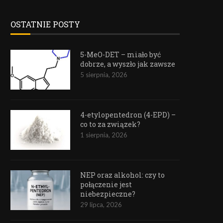
OSTATNIE POSTY
5-MeO-DET – miało być
dobrze, a wyszło jak zawsze
5 sierpnia, 2026
4-etylopentedron (4-EPD) –
co to za związek?
1 sierpnia, 2026
NEP oraz alkohol: czy to
połączenie jest
niebezpieczne?
29 lipca, 2026