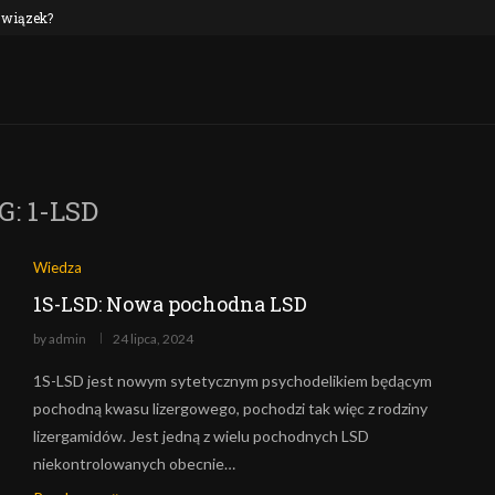
 związek?
NEP oraz alkohol: czy to połączenie jest n
G:
1-LSD
Wiedza
1S-LSD: Nowa pochodna LSD
by
admin
24 lipca, 2024
1S-LSD jest nowym sytetycznym psychodelikiem będącym
pochodną kwasu lizergowego, pochodzi tak więc z rodziny
lizergamidów. Jest jedną z wielu pochodnych LSD
niekontrolowanych obecnie…